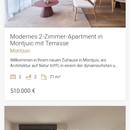
Modernes 2-Zimmer-Apartment in
Montjuïc mit Terrasse
Montjuic
Willkommen in Ihrem neuen Zuhause in Montjuïc, wo
Architektur auf Natur trifft, in einem der dynamischsten und
begehrtesten Viertel Barcelonas. Diese geräumige 78 m²
große Wohnung bietet 2 Schlafzimmer und 2 Bäder, die
2
2
71 m²
perfekt gestaltet sind, um Komfort, Eleganz und
Nachhaltigkeit zu vereinen. Mit viel natürlichem Licht,
510.000 €
großen Fenstern und einer kleinen privaten Terrasse bietet
die Wohnung ein offenes und helles Layout, das die
Verbindung zwischen Innen- und Außenräumen verbessert.
Die Wohnung liegt direkt neben der weitläufigen grünen
Landschaft des Montjuïc-Parks und ist Teil eines
innovativen architektonischen Projekts von Adoras Atelier
Arquitectura, einem renommierten Studio, das für seinen