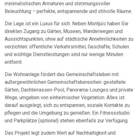
minimalistischen Armaturen und stimmungsvoller
Beleuchtung – perfekte, entspannende und stilvolle Räume.
Cookies ändern
Die Lage ist ein Luxus für sich. Neben Montjuïc haben Sie
direkten Zugang zu Gärten, Museen, Wanderwegen und
Aussichtspunkten, ohne auf städtische Annehmlichkeiten zu
Immer aktiv
Technik und Funktional
verzichten: öffentliche Verkehrsmittel, Geschäfte, Schulen
Diese Website verwendet eigene Cookies, um
und wichtige Dienstleistungen sind nur wenige Minuten
Informationen zu sammeln, um unsere Dienste zu
verbessern. Wenn Sie weiter surfen, akzeptieren Sie deren
entfernt.
Installation. Der Benutzer hat die Möglichkeit, seinen
Browser zu konfigurieren und auf Wunsch zu verhindern,
Die Wohnanlage fördert das Gemeinschaftsleben mit
dass er auf seiner Festplatte installiert wird, obwohl er
bedenken muss, dass dies zu Schwierigkeiten beim
außergewöhnlichen Gemeinschaftsbereichen: gestaltete
Navigieren auf der Website führen kann.
Gärten, Dachterrassen-Pool, Panorama-Lounges und private
Wege, umgeben von einheimischer Vegetation. Alles ist
Analytik und Anpassung
darauf ausgelegt, sich zu entspannen, soziale Kontakte zu
Sie ermöglichen die Beobachtung und Analyse des
pflegen und die Umgebung zu genießen. Ein Fitnessstudio
Verhaltens der Nutzer dieser Website. Die durch diese Art
und Parkplätze (optional) stehen ebenfalls zur Verfügung.
von Cookies gesammelten Informationen werden
verwendet, um die Aktivität des Webs zu messen, um
Benutzernavigationsprofile zu erstellen, um basierend auf
Das Projekt legt zudem Wert auf Nachhaltigkeit und
der Analyse der Nutzungsdaten der Benutzer des Dienstes