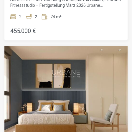
Apartment in Montjuïc ist nicht nur eine Residenz, sondern
Fitnessstudio – Fertigstellung März 2026 Urbane
ein Statement für Lebensstil: ein elegantes Refugium, in
International Real Estate präsentiert stolz diese elegante
dem Licht, Natur, Nachhaltigkeit und der kosmopolitische
Off-Plan-Wohnung in Montjuïc, einem der begehrtesten und
2
2
74 m²
Geist des Mittelmeers zusammenfließen.
sich am schnellsten entwickelnden Wohnviertel Barcelonas.
Diese 74 m² große Immobilie wurde sorgfältig für
455.000 €
zeitgemäßes Wohnen konzipiert und bietet eine raffinierte
Kombination aus Komfort, durchdachtem Grundriss und
hochwertigen Gemeinschaftseinrichtungen in einer ruhigen
und dennoch hervorragend angebundenen Lage. Die
Wohnung verfügt über zwei großzügige Schlafzimmer und
zwei moderne Badezimmer und eignet sich damit ideal für
Paare, kleine Familien oder internationale Käufer, die eine
hochwertige Stadtwohnung suchen. Der helle, offen
gestaltete Wohn- und Essbereich öffnet sich zu einem
privaten Balkon und schafft so einen nahtlosen Übergang
zwischen Innen- und Außenbereich – perfekt zum
Entspannen nach einem langen Tag oder für gesellige
Stunden mit Gästen. Die Küche und die Innenräume
zeichnen sich durch elegante moderne Oberflächen und
klare architektonische Linien aus, was zu einer
anspruchsvollen und zeitlosen Ästhetik führt. Die Immobilie
befindet sich in einer neu entwickelten Wohnanlage, deren
Fertigstellung für März 2026 geplant ist, und bietet Zugang