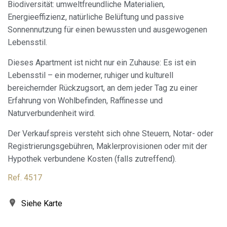
Biodiversität: umweltfreundliche Materialien,
Verbesserungen einzuführen. Sie ermöglichen es uns, die
Präferenzinformationen des Benutzers zu speichern, um
Energieeffizienz, natürliche Belüftung und passive
die Qualität unserer Dienstleistungen zu verbessern und
Sonnennutzung für einen bewussten und ausgewogenen
durch empfohlene Produkte ein besseres Erlebnis zu
bieten.
Lebensstil.
Dieses Apartment ist nicht nur ein Zuhause: Es ist ein
Marketing und Publizität
Lebensstil – ein moderner, ruhiger und kulturell
Diese Cookies werden verwendet, um Informationen über
bereichernder Rückzugsort, an dem jeder Tag zu einer
die Präferenzen und persönlichen Entscheidungen des
Benutzers durch die kontinuierliche Beobachtung seiner
Erfahrung von Wohlbefinden, Raffinesse und
Surfgewohnheiten zu speichern. Dank ihnen können wir
Naturverbundenheit wird.
die Surfgewohnheiten auf der Website kennen und
Werbung in Bezug auf das Surfprofil des Benutzers
anzeigen.
Der Verkaufspreis versteht sich ohne Steuern, Notar- oder
Registrierungsgebühren, Maklerprovisionen oder mit der
Hypothek verbundene Kosten (falls zutreffend).
Ref. 4517
Siehe Karte