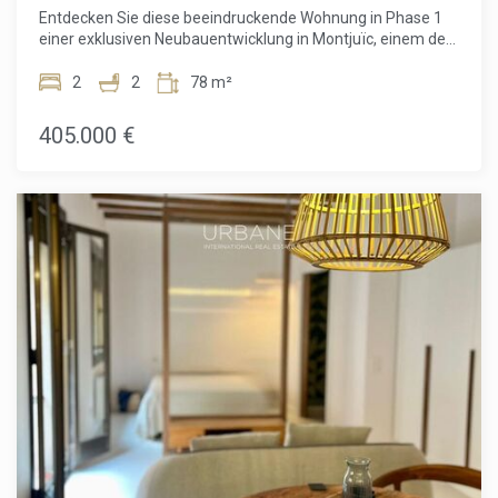
Zusammenhang mit einer Hypothekenfinanzierung (falls
Entdecken Sie diese beeindruckende Wohnung in Phase 1
zutreffend).
einer exklusiven Neubauentwicklung in Montjuïc, einem der
ikonischsten und lebendigsten Hangviertel Barcelonas.
Gelegen im 3. Stock bietet dieses sorgfältig gestaltete
2
2
78 m²
Zuhause 51,60 m² optimal genutzte Wohnfläche, perfekt
ergänzt durch einen privaten Balkon, auf dem Sie frische
405.000 €
Luft und offene Ausblicke genießen können.Die Wohnung
verfügt über 2 komfortable Schlafzimmer und 2 moderne
Badezimmer und eignet sich ideal für Paare, kleine Familien
oder alle, die ein flexibles Homeoffice benötigen. Der
Grundriss ist darauf ausgelegt, Licht und Funktionalität zu
maximieren und eine helle, einladende Atmosphäre zu
schaffen.Die Bewohner der Wohnanlage profitieren von
außergewöhnlichen Gemeinschaftseinrichtungen, darunter
eine spektakuläre Dachterrasse mit Swimmingpool und
einem voll ausgestatteten Fitnessraum – der perfekte Ort,
um sich zu entspannen, Kontakte zu knüpfen oder aktiv zu
bleiben und dabei den Panoramablick über die Stadt zu
genießen. Ein optionaler Parkplatz ist ebenfalls
verfügbar.Im Herzen von Montjuïc gelegen, bietet die Lage
eine einzigartige Kombination aus Natur, Kultur und
urbanem Komfort. Von grünen Parks und historischen
Sehenswürdigkeiten bis hin zur schnellen Anbindung an das