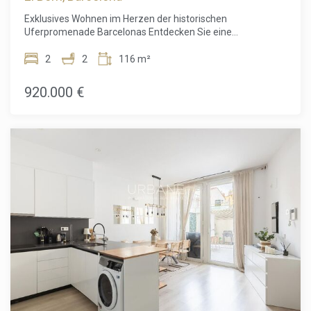
heute, um einen Besichtigungstermin zu vereinbaren und
Exklusives Wohnen im Herzen der historischen
diese besondere Immobilie persönlich kennenzulernen. Der
Uferpromenade Barcelonas Entdecken Sie eine
Verkaufspreis beinhaltet keine Steuern, Notar- oder
außergewöhnliche Gelegenheit, eine hochwertig renovierte
Grundbuchgebühren, Maklerprovisionen oder
Luxuswohnung in einer der begehrtesten Lagen an der
2
2
116 m²
hypothekenbezogene Kosten (falls zutreffend).
Hafenpromenade Barcelonas zu erwerben. Im historischen
Viertel Ribera in Ciutat Vella gelegen, vereint diese elegante
920.000 €
116 m² große Wohnung historischen Charme mit
modernem Design und schafft so ein stilvolles Zuhause mit
höchstem Wohnkomfort. Die Wohnung befindet sich in
einem denkmalgeschützten Gebäude aus dem Jahr 1850,
das als Bauwerk von lokalem historischem Interesse
eingestuft ist. Sie wurde kürzlich hochwertig renoviert,
wobei die originalen Stuckdecken liebevoll erhalten wurden
und den modernen Ausstattungsmerkmalen eine
besondere Eleganz verleihen. Der großzügige offene Wohn-
und Küchenbereich bildet das Herzstück der Wohnung und
eignet sich perfekt für gesellige Abende oder entspanntes
Wohnen. Die Immobilie wird vollständig möbliert verkauft
und ist sofort bezugsfertig. Mit zwei geräumigen
Schlafzimmern und zwei eleganten Badezimmern bietet
die Wohnung höchsten Komfort und Funktionalität. Die
Balkone mit Blick auf die Plaça d'Antonio López laden dazu
ein, das lebendige Flair einer der bekanntesten Plätze