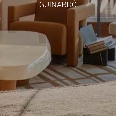
Marketing und Publizität
GUINARDÓ
Diese Cookies werden verwendet, um Informationen über
die Präferenzen und persönlichen Entscheidungen des
Benutzers durch die kontinuierliche Beobachtung seiner
Surfgewohnheiten zu speichern. Dank ihnen können wir
die Surfgewohnheiten auf der Website kennen und
Werbung in Bezug auf das Surfprofil des Benutzers
anzeigen.