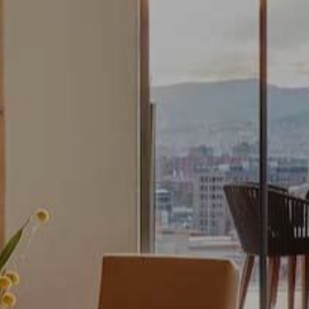
Immer aktiv
Technik und Funktional
Diese Website verwendet eigene Cookies, um
Informationen zu sammeln, um unsere Dienste zu
verbessern. Wenn Sie weiter surfen, akzeptieren Sie deren
Installation. Der Benutzer hat die Möglichkeit, seinen
Browser zu konfigurieren und auf Wunsch zu verhindern,
dass er auf seiner Festplatte installiert wird, obwohl er
bedenken muss, dass dies zu Schwierigkeiten beim
Navigieren auf der Website führen kann.
Analytik und Anpassung
Sie ermöglichen die Beobachtung und Analyse des
Verhaltens der Nutzer dieser Website. Die durch diese Art
von Cookies gesammelten Informationen werden
verwendet, um die Aktivität des Webs zu messen, um
Benutzernavigationsprofile zu erstellen, um basierend auf
der Analyse der Nutzungsdaten der Benutzer des Dienstes
Verbesserungen einzuführen. Sie ermöglichen es uns, die
Präferenzinformationen des Benutzers zu speichern, um
die Qualität unserer Dienstleistungen zu verbessern und
durch empfohlene Produkte ein besseres Erlebnis zu
bieten.