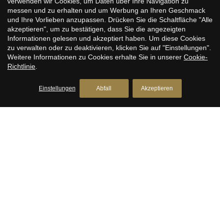
verwenden wir Cookies, um Daten über Ihre Navigation zu
Derecha, Barcelona
messen und zu erhalten und um Werbung an Ihren Geschmack
Wohnungen zum Verkauf in Eixample Izquierdo,
und Ihre Vorlieben anzupassen. Drücken Sie die Schaltfläche "Alle
Konfiguration speichern
Alle akzeptieren
Barcelona
akzeptieren", um zu bestätigen, dass Sie die angezeigten
Informationen gelesen und akzeptiert haben. Um diese Cookies
Wohnungen zum Verkauf in Sant Antoni, Barcelona
zu verwalten oder zu deaktivieren, klicken Sie auf "Einstellungen".
Weitere Informationen zu Cookies erhalte Sie in unserer
Cookie-
Wohnungen zum Verkauf in Barrio Gótico, Barcelona
Richtlinie
.
Wohnungen zum Verkauf in El Born, Barcelona
Einstellungen
Abfall
Akzeptieren
Wohnungen zum Verkauf in El Raval, Barcelona
Wohnungen zum Verkauf in Diagonal Mar, Barcelona
BARCELONA’S PREMIER ESTATE
AGENTS