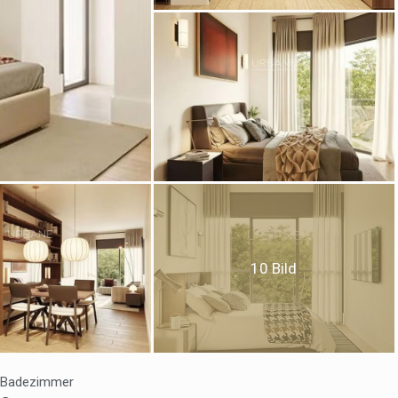
ies ändern
k und Funktional
Imm
ebsite verwendet eigene Cookies, um Informationen zu sammeln, um
 zu verbessern. Wenn Sie weiter surfen, akzeptieren Sie deren Installat
r hat die Möglichkeit, seinen Browser zu konfigurieren und auf Wunsch
ern, dass er auf seiner Festplatte installiert wird, obwohl er bedenken 
es zu Schwierigkeiten beim Navigieren auf der Website führen kann.
10 Bild
tik und Anpassung
öglichen die Beobachtung und Analyse des Verhaltens der Nutzer dies
. Die durch diese Art von Cookies gesammelten Informationen werden
et, um die Aktivität des Webs zu messen, um Benutzernavigationsprofi
en, um basierend auf der Analyse der Nutzungsdaten der Benutzer des 
erungen einzuführen. Sie ermöglichen es uns, die Präferenzinformati
rs zu speichern, um die Qualität unserer Dienstleistungen zu verbesse
Badezimmer
mpfohlene Produkte ein besseres Erlebnis zu bieten.