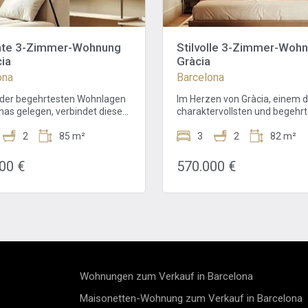
nte 3-Zimmer-Wohnung
Stilvolle 3-Zimmer-Wohn
cia
Gràcia
ona
Barcelona
r der begehrtesten Wohnlagen
Im Herzen von Gràcia, einem d
nas gelegen, verbindet diese
charaktervollsten und begehr
te Wohnung modernen
Viertel Barcelonas, bietet dies
 mit dem authentischen
2
85 m²
elegante Drei-Zimmer-Wohnu
3
2
82 m²
von Gràcia. Mit einer
perfekte Kombination aus m
nalen und ausgewogenen
Komfort, durchdachtem Desig
00 €
570.000 €
teilung bietet die Immobilie
authentischem Stadtleben. So
 m² Nutzfläche, darunter drei
geplant, um sowohl Raum als
able Schlafzimmer, zwei
natürliches Licht optimal zu n
e Badezimmer und einen
verfügt die Wohnung über ein
offenen Wohn- und Essbereich
großzügigen offenen Wohn- 
 integrierter Küche. Große
Essbereich, der mit einer mo
 und klare architektonische
Küche verbunden ist und eine
schaffen eine warme, luftige
einladende Atmosphäre schaff
äre voller Tageslicht.Die
für den Alltag ebenso wie für
Wohnungen zum Verkauf in Barcelona
 verfügt zudem über einen
Gäste.Die Wohnung umfasst dr
en Waschbereich und
aufgeteilte Schlafzimmer, zw
Maisonetten-Wohnung zum Verkauf in Barcelona