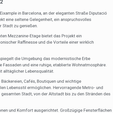
2
ing und Publizität
Eixample in Barcelona, an der eleganten Straße Diputació
ookies werden verwendet, um Informationen über die Präferenzen und
ekt eine seltene Gelegenheit, ein anspruchsvolles
ichen Entscheidungen des Benutzers durch die kontinuierliche Beobac
r Stadt zu genießen.
Surfgewohnheiten zu speichern. Dank ihnen können wir die Surfgewohn
 Website kennen und Werbung in Bezug auf das Surfprofil des Benutze
n.
anten Mezzanine-Etage bietet das Projekt ein
nischer Raffinesse und die Vorteile einer wirklich
Konfiguration speichern
Alle akzeptieren
 spiegelt die Umgebung das modernistische Erbe
ive Fassaden und eine ruhige, etablierte Wohnatmosphäre.
t alltäglicher Lebensqualität.
 Bäckereien, Cafés, Boutiquen und wichtige
ablen Lebensstil ermöglichen. Hervorragende Metro- und
gesamten Stadt, von der Altstadt bis zu den Stränden des
ionen und Komfort ausgerichtet. Großzügige Fensterflächen