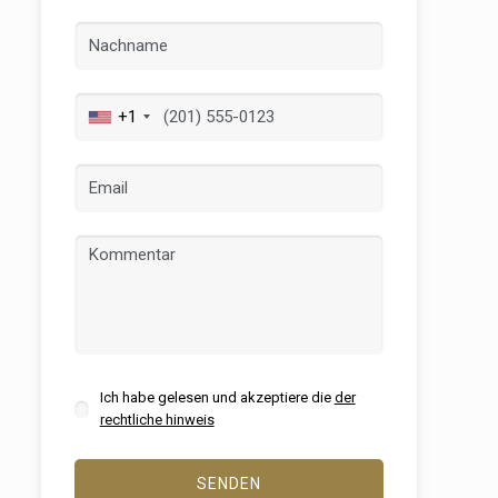
+1
er aktiv
 unsere
ion. Der
 zu
muss,
er
Ich habe gelesen und akzeptiere die
der
le zu
rechtliche hinweis
Dienstes
onen des
rn und
SENDEN