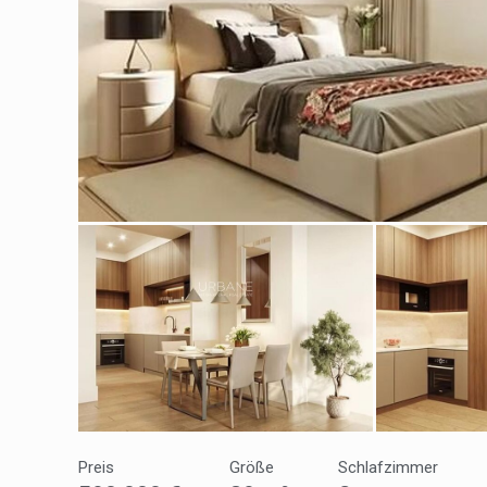
Cook
Techni
Diese W
Dienste
Benutze
verhind
dass di
Analy
Sie erm
Website
verwend
erstell
Verbess
Benutze
Preis
Größe
Schlafzimmer
durch e