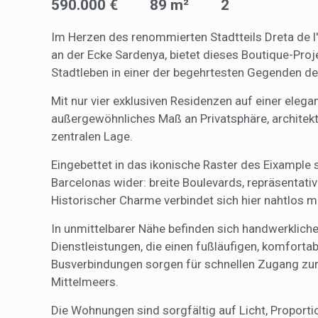
590.000 €
89 m²
2
Market
Im Herzen des renommierten Stadtteils Dreta de l'
Diese C
an der Ecke Sardenya, bietet dieses Boutique-Proj
persönl
Stadtleben in einer der begehrtesten Gegenden de
seiner 
auf der
anzeige
Mit nur vier exklusiven Residenzen auf einer eleg
außergewöhnliches Maß an Privatsphäre, architekto
zentralen Lage.
Eingebettet in das ikonische Raster des Eixample
Barcelonas wider: breite Boulevards, repräsentat
Historischer Charme verbindet sich hier nahtlos mi
In unmittelbarer Nähe befinden sich handwerkliche
Dienstleistungen, die einen fußläufigen, komfort
Busverbindungen sorgen für schnellen Zugang zur 
Mittelmeers.
Die Wohnungen sind sorgfältig auf Licht, Proport