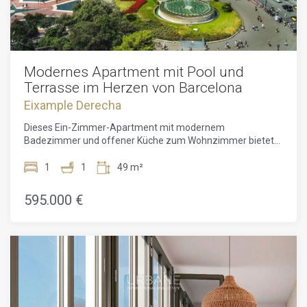
Modernes Apartment mit Pool und
Terrasse im Herzen von Barcelona
Eixample Derecha
Dieses Ein-Zimmer-Apartment mit modernem
Badezimmer und offener Küche zum Wohnzimmer bietet
einen funktionalen und eleganten Wohnraum, der perfekt
für diejenigen geeignet ist, die Komfort und Praktikabilität
1
1
49 m²
suchen. Es befindet sich in einem hochwertigen Gebäude
und profitiert von sorgfältigen Ausführungen und
595.000 €
langlebigen Materialien, die eine ausgezeichnete
thermische und akustische Isolierung gewährleisten. Beim
Betreten werden Sie sofort von dem natürlichen Licht
begeistert sein, das jeden Raum durchflutet und den
gesamten Tag über eine warme und einladende
Atmosphäre schafft.Die Fassade des Gebäudes, mit einer in
neutralen Farben harmonisch zum Umfeld passenden
Porzellanbeschichtung, verfügt über Balkone mit