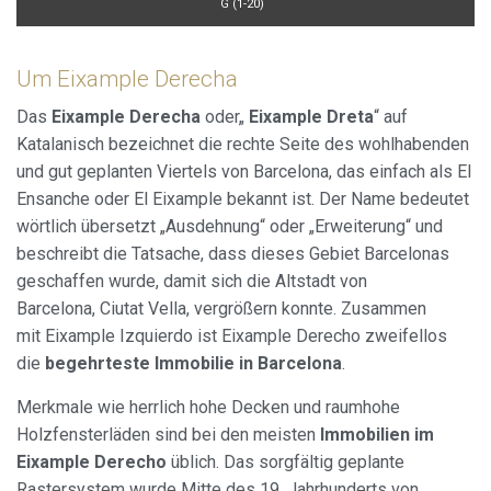
G (1-20)
Um Eixample Derecha
Das
Eixample Derecha
oder„
Eixample Dreta
“ auf
Katalanisch bezeichnet die rechte Seite des wohlhabenden
und gut geplanten Viertels von Barcelona, das einfach als El
Ensanche oder El Eixample bekannt ist. Der Name bedeutet
wörtlich übersetzt „Ausdehnung“ oder „Erweiterung“ und
beschreibt die Tatsache, dass dieses Gebiet Barcelonas
geschaffen wurde, damit sich die Altstadt von
Barcelona, Ciutat Vella, vergrößern konnte. Zusammen
mit Eixample Izquierdo ist Eixample Derecho zweifellos
die
begehrteste Immobilie in Barcelona
.
Merkmale wie herrlich hohe Decken und raumhohe
Holzfensterläden sind bei den meisten
Immobilien im
Eixample Derecho
üblich. Das sorgfältig geplante
Rastersystem wurde Mitte des 19. Jahrhunderts von