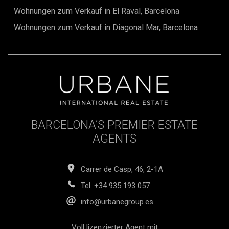
Bereich. Verpassen Sie nicht diese einzigartige Gelegenheit.
Wohnungen zum Verkauf in El Raval, Barcelona
Bei Fragen zögern Sie nicht, uns zu kontaktieren (+34 935
193 057).
Wohnungen zum Verkauf in Diagonal Mar, Barcelona
BARCELONA’S PREMIER ESTATE
AGENTS
Carrer de Casp, 46, 2-1A
Tel.
+34 935 193 057
info@urbanegroup.es
Voll lizenzierter Agent mit