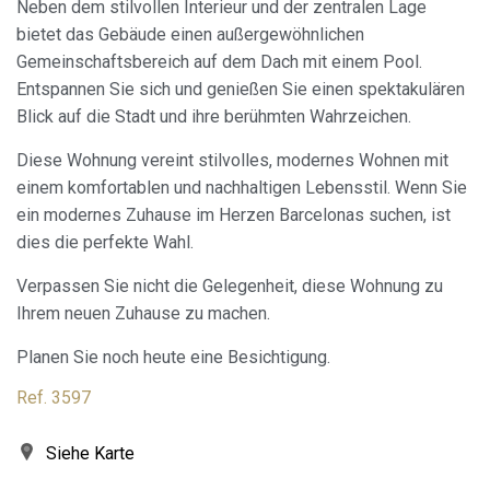
Neben dem stilvollen Interieur und der zentralen Lage
bietet das Gebäude einen außergewöhnlichen
Gemeinschaftsbereich auf dem Dach mit einem Pool.
Entspannen Sie sich und genießen Sie einen spektakulären
Blick auf die Stadt und ihre berühmten Wahrzeichen.
Cookies ändern
Diese Wohnung vereint stilvolles, modernes Wohnen mit
einem komfortablen und nachhaltigen Lebensstil. Wenn Sie
ein modernes Zuhause im Herzen Barcelonas suchen, ist
Immer aktiv
Technik und Funktional
dies die perfekte Wahl.
Diese Website verwendet eigene Cookies, um
Informationen zu sammeln, um unsere Dienste zu
Verpassen Sie nicht die Gelegenheit, diese Wohnung zu
verbessern. Wenn Sie weiter surfen, akzeptieren Sie deren
Installation. Der Benutzer hat die Möglichkeit, seinen
Ihrem neuen Zuhause zu machen.
Browser zu konfigurieren und auf Wunsch zu verhindern,
dass er auf seiner Festplatte installiert wird, obwohl er
Planen Sie noch heute eine Besichtigung.
bedenken muss, dass dies zu Schwierigkeiten beim
Navigieren auf der Website führen kann.
Ref. 3597
Analytik und Anpassung
Siehe Karte
Sie ermöglichen die Beobachtung und Analyse des
Verhaltens der Nutzer dieser Website. Die durch diese Art