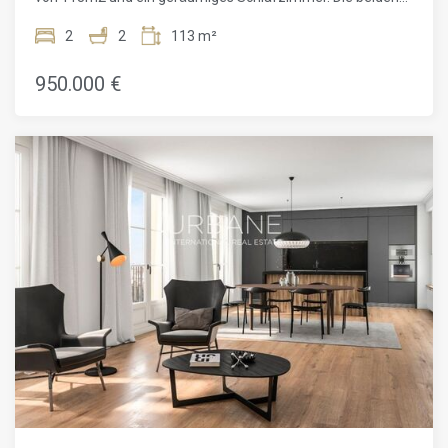
Badezimmer wurden kürzlich renoviert. Die Wohnung
verfügt über sechs symmetrische Fenster, die auf die von
2
2
113 m²
Bäumen gesäumte und Fußgängerzone Carrer de Girona
blicken. Es gibt auch eine lange Terrasse mit Sonnenlicht für
950.000 €
ein paar Stunden am Tag. Die offene Architektur wird von
reichlich natürlichem Licht beleuchtet. Die Wohnung
befindet sich im 2. Stock. Das gesamte Gebäude wurde
vollständig für das zeitgenössische Leben umgestaltet.
Zwei neue Lichtschächte mit Glaswänden durchziehen das
Gebäude vertikal. Sie bringen die Helligkeit des
mediterranen Klimas von Barcelona auf allen Ebenen nach
innen. Sie bieten auch ab dem vierten Stockwerk einen
ununterbrochenen Panoramablick auf die Stadt. Der
ursprüngliche Lichtschacht des Gebäudes wurde ebenfalls
erhalten und in den neuen Designs erweitert, was das Maß
an natürlichem Licht weiter erhöht. Im Inneren ersetzen
Säulen die Tragwände und erweitern die offenen
Wohnbereiche. Sechs große, symmetrische Fenster zur
Straße hin beleuchten die Wohnungen auf der Girona-
Straße. Auf der anderen Seite des Gebäudes bieten die
großen Fenster einen Blick auf die alte Mühle und den
ruhigen Innenhof. Dieses Projekt ist perfekt positioniert, um
in der Stadt zu leben. Die ruhige Straße, die bald für den