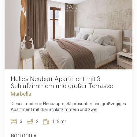
Helles Neubau-Apartment mit 3
Schlafzimmern und großer Terrasse
Marbella
Dieses moderne Neubauprojekt präsentiert ein großzügiges
Apartment mit drei Schlafzimmern und zwei
Badezimmern, das auf etwa 118 Quadratmetern
Wohnfläche ein komfortables und zeitgemäßes
3
2
118 m²
Wohnerlebnis bietet. Ergänzt wird das Raumangebot durch
eine weitläufige Terrasse von 66 Quadratmetern, die viel
800.000 €