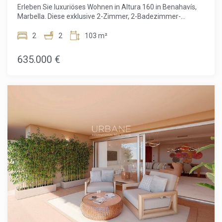
Altura 160 einfachen Zugang zu den
Erleben Sie luxuriöses Wohnen in Altura 160 in Benahavís,
Hauptverkehrsstraßen, internationalen Flughäfen und
Marbella. Diese exklusive 2-Zimmer, 2-Badezimmer-
lokalen Annehmlichkeiten. Genießen Sie das Beste des
Wohnung bietet 103m² eleganten Wohnraum, ergänzt
Lebens an der Costa del Sol, umgeben von erstklassigen
durch eine geräumige 44m² Terrasse mit
2
2
103 m²
Golfplätzen und in Strandnähe.Voraussichtliches
atemberaubendem Blick auf das Golf-Tal und das
Fertigstellungsdatum: März 2026.
Mittelmeer.Entworfen, um das natürliche Licht zu
635.000 €
maximieren, verfügt die Wohnung über große
Terrassentüren, die die Wohnbereiche nahtlos mit den
landschaftlich gestalteten Terrassen verbinden. Das offene
Wohnzimmer ist perfekt zum Empfangen von Gästen,
während die moderne, voll ausgestattete Küche Komfort
und Stil bietet. Das Hauptschlafzimmer verfügt über ein
eigenes Badezimmer und bietet einen privaten
Rückzugsort mit herrlichem Ausblick.Altura 160 ist Teil der
prestigeträchtigen privaten Urbanisation "La Hacienda del
Señorío de Cifuentes", die den Bewohnern Zugang zu vier
Schwimmbädern, weitläufigen Gärten und exklusiven
Concierge-Services bietet. Die Entwicklung liegt auf einem
ruhigen Hügel und garantiert Privatsphäre und Sicherheit in
einem der sichersten Wohngebiete an der Costa del
Sol.Jede Wohnung verfügt über einen
Tiefgaragenstellplatz, der für die Installation einer
Ladestation für Elektrofahrzeuge vorgerüstet ist, sowie