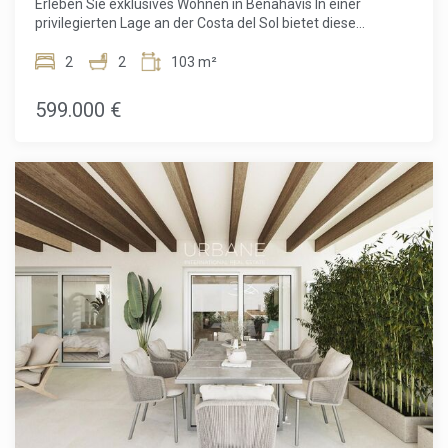
Erleben Sie exklusives Wohnen in Benahavís In einer
leben, umgeben von Golfplätzen und nur wenige Schritte
privilegierten Lage an der Costa del Sol bietet diese
von den schönsten Stränden Spaniens entfernt.
Wohnanlage 60 Apartments und Penthouse-Wohnungen
mit elegantem mediterranem Design. Jedes geräumige,
2
2
103 m²
lichtdurchflutete Apartment verfügt über große Fenster, die
auf eine nach Südosten ausgerichtete Terrasse führen, die
599.000 €
perfekt geeignet ist, um spektakuläre Ausblicke auf die
Golfplätze und das Mittelmeer zu genießen. Ein modernes
2-Zimmer-2-Badezimmer-Apartment Dieses Apartment
mit 2 Schlafzimmern und 2 Badezimmern kombiniert Luxus
und Komfort und bietet helle Wohnräume. Die Bewohner
können eine großzügige Terrasse, Tiefgaragenparkplätze
mit Vorinstallation für Elektrofahrzeuge und einen privaten
Abstellraum genießen. Gesichertes Wohnen mit exklusiven
Dienstleistungen Diese geschlossene Gemeinschaft
umfasst üppige Gärten, vier Pools und Concierge-Services
für optimalen Komfort. Ideal gelegen, nur 15 Minuten von
Puerto Banús und San Pedro Alcántara entfernt, bietet sie
einfachen Zugang zu den Flughäfen Málaga und Gibraltar.
In der Nähe von Annehmlichkeiten und Attraktionen Nur
wenige Minuten von den Stränden von Marbella,
Einkaufszentren, internationalen Schulen und
renommierten Golfplätzen entfernt, bietet diese
Wohnanlage das Beste aus beiden Welten: die Ruhe einer