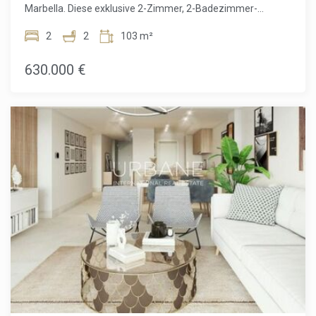
Spaniens.
Marbella. Diese exklusive 2-Zimmer, 2-Badezimmer-
Wohnung bietet 103m² eleganten Wohnraum, ergänzt
durch eine geräumige Terrasse mit atemberaubendem
2
2
103 m²
Blick auf das Golf-Tal und das Mittelmeer.Entworfen, um
das natürliche Licht zu maximieren, verfügt die Wohnung
630.000 €
über große Terrassentüren, die die Wohnbereiche nahtlos
mit den landschaftlich gestalteten Terrassen verbinden.
Das offene Wohnzimmer ist perfekt zum Empfangen von
Gästen, während die moderne, voll ausgestattete Küche
Komfort und Stil bietet. Das Hauptschlafzimmer verfügt
über ein eigenes Badezimmer und bietet einen privaten
Rückzugsort mit herrlichem Ausblick.Altura 160 ist Teil der
prestigeträchtigen privaten Urbanisation "La Hacienda del
Señorío de Cifuentes", die den Bewohnern Zugang zu vier
Schwimmbädern, weitläufigen Gärten und exklusiven
Concierge-Services bietet. Die Entwicklung liegt auf einem
ruhigen Hügel und garantiert Privatsphäre und Sicherheit in
einem der sichersten Wohngebiete an der Costa del
Sol.Jede Wohnung verfügt über einen
Tiefgaragenstellplatz, der für die Installation einer
Ladestation für Elektrofahrzeuge vorgerüstet ist, sowie
über einen privaten Abstellraum. Die geschlossene Anlage
bietet Sicherheit und Ruhe mit privatem Zugang,