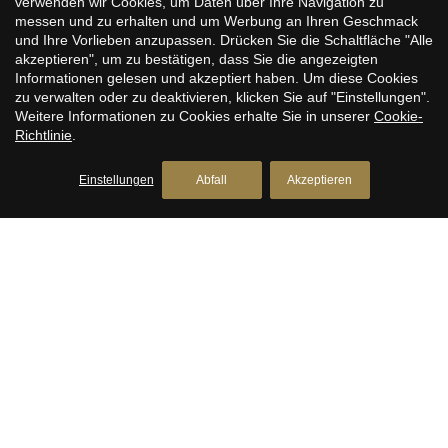
verwenden wir Cookies, um Daten über Ihre Navigation zu
Derecha, Barcelona
messen und zu erhalten und um Werbung an Ihren Geschmack
Wohnungen zum Verkauf in Eixample Izquierdo,
und Ihre Vorlieben anzupassen. Drücken Sie die Schaltfläche "Alle
Konfiguration speichern
Alle akzeptieren
Barcelona
akzeptieren", um zu bestätigen, dass Sie die angezeigten
Informationen gelesen und akzeptiert haben. Um diese Cookies
Wohnungen zum Verkauf in Sant Antoni, Barcelona
zu verwalten oder zu deaktivieren, klicken Sie auf "Einstellungen".
Weitere Informationen zu Cookies erhalte Sie in unserer
Cookie-
Wohnungen zum Verkauf in Barrio Gótico, Barcelona
Richtlinie
.
Wohnungen zum Verkauf in El Born, Barcelona
Einstellungen
Abfall
Akzeptieren
Wohnungen zum Verkauf in El Raval, Barcelona
Wohnungen zum Verkauf in Diagonal Mar, Barcelona
BARCELONA’S PREMIER ESTATE
AGENTS