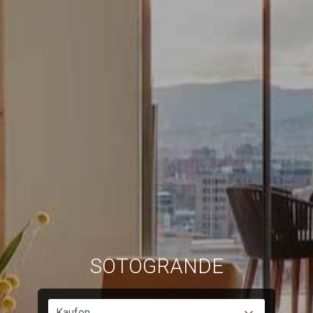
Immer aktiv
Technik und Funktional
Diese Website verwendet eigene Cookies, um
Informationen zu sammeln, um unsere Dienste zu
verbessern. Wenn Sie weiter surfen, akzeptieren Sie deren
Installation. Der Benutzer hat die Möglichkeit, seinen
Browser zu konfigurieren und auf Wunsch zu verhindern,
dass er auf seiner Festplatte installiert wird, obwohl er
bedenken muss, dass dies zu Schwierigkeiten beim
Navigieren auf der Website führen kann.
Analytik und Anpassung
Sie ermöglichen die Beobachtung und Analyse des
Verhaltens der Nutzer dieser Website. Die durch diese Art
von Cookies gesammelten Informationen werden
verwendet, um die Aktivität des Webs zu messen, um
Benutzernavigationsprofile zu erstellen, um basierend auf
der Analyse der Nutzungsdaten der Benutzer des Dienstes
Verbesserungen einzuführen. Sie ermöglichen es uns, die
Präferenzinformationen des Benutzers zu speichern, um
die Qualität unserer Dienstleistungen zu verbessern und
SOTOGRANDE
durch empfohlene Produkte ein besseres Erlebnis zu
bieten.
Kaufen