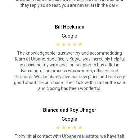
they reply so so fast, you are never left in the dark.
Bill Heckman
Google
Cookies ändern
The knowledgeable, trustworthy and accommodating
Immer aktiv
Technik und Funktional
team at Urbane, specifically Katya, was incredibly helpful
in assisting my wife and I on our plan to buy a flat in
Diese Website verwendet eigene Cookies, um
Barcelona. The process was smooth, efficient and
Informationen zu sammeln, um unsere Dienste zu
thorough. We absolutely love our new place and feel very
verbessern. Wenn Sie weiter surfen, akzeptieren Sie deren
Installation. Der Benutzer hat die Möglichkeit, seinen
good about the purchase. Their follow-thru after the sale
Browser zu konfigurieren und auf Wunsch zu verhindern,
and closing has been wonderful.
dass er auf seiner Festplatte installiert wird, obwohl er
bedenken muss, dass dies zu Schwierigkeiten beim
Navigieren auf der Website führen kann.
Bianca and Roy Uhnger
Analytik und Anpassung
Google
Sie ermöglichen die Beobachtung und Analyse des
Verhaltens der Nutzer dieser Website. Die durch diese Art
From initial contact with Urbane real estate, we have felt
von Cookies gesammelten Informationen werden