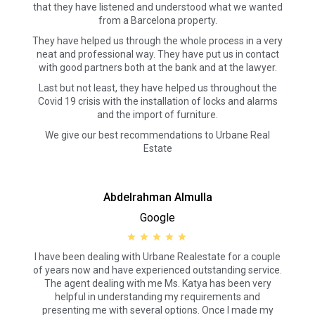
that they have listened and understood what we wanted
verwendet, um die Aktivität des Webs zu messen, um
from a Barcelona property.
Benutzernavigationsprofile zu erstellen, um basierend auf
der Analyse der Nutzungsdaten der Benutzer des Dienstes
They have helped us through the whole process in a very
Verbesserungen einzuführen. Sie ermöglichen es uns, die
neat and professional way. They have put us in contact
Präferenzinformationen des Benutzers zu speichern, um
die Qualität unserer Dienstleistungen zu verbessern und
with good partners both at the bank and at the lawyer.
durch empfohlene Produkte ein besseres Erlebnis zu
Last but not least, they have helped us throughout the
bieten.
Covid 19 crisis with the installation of locks and alarms
and the import of furniture.
Marketing und Publizität
We give our best recommendations to Urbane Real
Estate
Diese Cookies werden verwendet, um Informationen über
die Präferenzen und persönlichen Entscheidungen des
Benutzers durch die kontinuierliche Beobachtung seiner
Surfgewohnheiten zu speichern. Dank ihnen können wir
die Surfgewohnheiten auf der Website kennen und
Abdelrahman Almulla
Werbung in Bezug auf das Surfprofil des Benutzers
Google
anzeigen.
I have been dealing with Urbane Realestate for a couple
of years now and have experienced outstanding service.
The agent dealing with me Ms. Katya has been very
helpful in understanding my requirements and
presenting me with several options. Once I made my