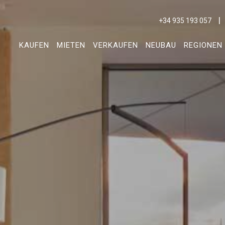
+34 935 193 057
KAUFEN
MIETEN
VERKAUFEN
NEUBAU
REGIONEN
ies ändern
k und Funktional
Imm