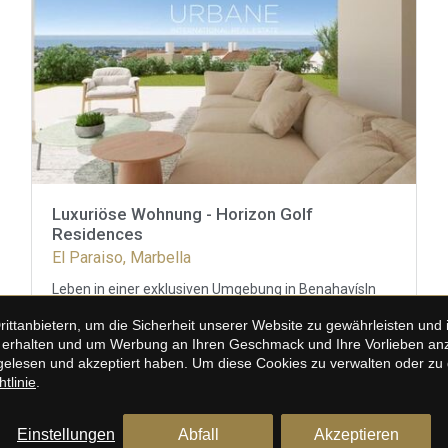
Luxuriöse Wohnung - Horizon Golf
Residences
El Paraiso, Marbella
Leben in einer exklusiven Umgebung in BenahavísIn
einer privilegierten Lage an der Costa del Sol gelegen,
tanbietern, um die Sicherheit unserer Website zu gewährleisten und i
bietet diese Residenz 60 Apartments und Penthäuser
mit elegantem mediterranem Design. Jedes
3
2
119 m²
erhalten und um Werbung an Ihren Geschmack und Ihre Vorlieben anzup
Apartment, geräumig und hell, verfügt über große
elesen und akzeptiert haben. Um diese Cookies zu verwalten oder zu de
Fenster, die auf eine nach Südosten ausgerichtete
tlinie
.
770.000 €
Terrasse führen, ideal, um spektakuläre Ausblicke auf
die Golfplätze und das Mittelmeer zu genießen.Eine
moderne Wohnung mit 3 Schlafzimmern und 2
Einstellungen
Abfall
Akzeptieren