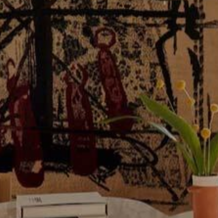
Diese W
Dienste
Benutze
verhind
dass di
Analy
Sie erm
Website
verwend
erstell
Verbess
Benutze
durch e
Market
Diese C
persönl
seiner 
auf der
anzeige