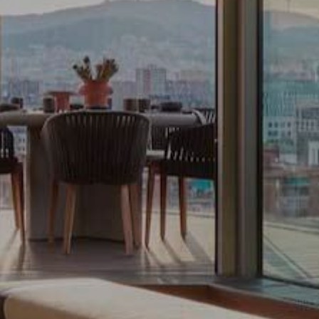
 unsere
ion. Der
 zu
muss,
er
le zu
Dienstes
onen des
rn und
htung
heiten
rs