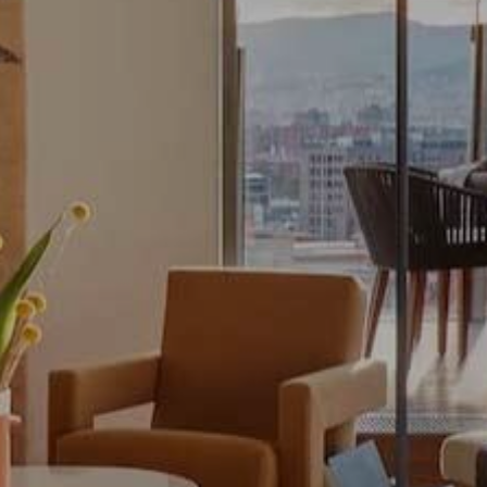
ebsite verwendet eigene Cookies, um Informationen zu sammeln, um
 zu verbessern. Wenn Sie weiter surfen, akzeptieren Sie deren Installat
r hat die Möglichkeit, seinen Browser zu konfigurieren und auf Wunsch
ern, dass er auf seiner Festplatte installiert wird, obwohl er bedenken 
es zu Schwierigkeiten beim Navigieren auf der Website führen kann.
tik und Anpassung
öglichen die Beobachtung und Analyse des Verhaltens der Nutzer dies
. Die durch diese Art von Cookies gesammelten Informationen werden
et, um die Aktivität des Webs zu messen, um Benutzernavigationsprofi
en, um basierend auf der Analyse der Nutzungsdaten der Benutzer des 
erungen einzuführen. Sie ermöglichen es uns, die Präferenzinformati
rs zu speichern, um die Qualität unserer Dienstleistungen zu verbesse
mpfohlene Produkte ein besseres Erlebnis zu bieten.
ing und Publizität
ookies werden verwendet, um Informationen über die Präferenzen und
ichen Entscheidungen des Benutzers durch die kontinuierliche Beobac
Surfgewohnheiten zu speichern. Dank ihnen können wir die Surfgewohn
 Website kennen und Werbung in Bezug auf das Surfprofil des Benutze
n.
Konfiguration speichern
Alle akzeptieren