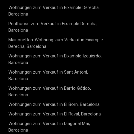
Mobilitätsoptionen. Der Aufzug im Gebäude ermöglicht
Wohnungen zum Verkauf in Eixample Derecha,
tablen Zugang zu allen Etagen, auch für Bewohner mit
ter Mobilität. Dieses Apartment bietet den perfekten
Barcelona
rnem Komfort, stilvollem Design und einer
Penthouse zum Verkauf in Eixample Derecha,
en Lage. Es ist ideal für alle, die in einem
Barcelona
n, nachhaltigen Zuhause leben möchten und zugleich
 einer zentralen Lage genießen wollen.
Maisonetten-Wohnung zum Verkauf in Eixample
Derecha, Barcelona
Wohnungen zum Verkauf in Eixample Izquierdo,
Barcelona
Wohnungen zum Verkauf in Sant Antoni,
Barcelona
Wohnungen zum Verkauf in Barrio Gótico,
Barcelona
Wohnungen zum Verkauf in El Born, Barcelona
Wohnungen zum Verkauf in El Raval, Barcelona
Wohnungen zum Verkauf in Diagonal Mar,
Barcelona