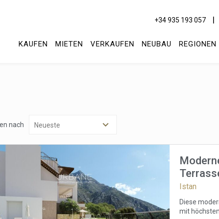
+34 935 193 057
KAUFEN
MIETEN
VERKAUFEN
NEUBAU
REGIONEN
ren nach
Moderne
Terrass
Istan
ies ändern
Diese modern
mit höchstem