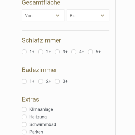
Gesamtfläche
anzeige
Von
Bis
Schlafzimmer
1+
2+
3+
4+
5+
Badezimmer
1+
2+
3+
Extras
Klimaanlage
Heitzung
Schwimmbad
Parken