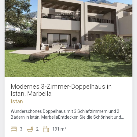
Modernes 3-Zimmer-Doppelhaus in
Istan, Marbella
Istan
Wunderschönes Doppelhaus mit 3 Schlafzimmern und 2
Bädern in Istán, MarbellaEntdecken Sie die Schönheit und
den Komfort dieses traumhaften Doppelhauses mit 3
Schlafzimmern und 2 Badezimmern in Istán, Marbella. Mit
3
2
191 m²
atemberaubendem Panoramablick direkt vor Ihrer Haustür