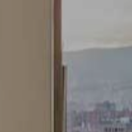
Installation. Der Benutzer hat die Möglichkeit, seinen
Browser zu konfigurieren und auf Wunsch zu verhindern,
dass er auf seiner Festplatte installiert wird, obwohl er
bedenken muss, dass dies zu Schwierigkeiten beim
Navigieren auf der Website führen kann.
Analytik und Anpassung
Sie ermöglichen die Beobachtung und Analyse des
Verhaltens der Nutzer dieser Website. Die durch diese Art
von Cookies gesammelten Informationen werden
verwendet, um die Aktivität des Webs zu messen, um
Benutzernavigationsprofile zu erstellen, um basierend auf
der Analyse der Nutzungsdaten der Benutzer des Dienstes
Verbesserungen einzuführen. Sie ermöglichen es uns, die
Präferenzinformationen des Benutzers zu speichern, um
die Qualität unserer Dienstleistungen zu verbessern und
durch empfohlene Produkte ein besseres Erlebnis zu
bieten.
Marketing und Publizität
Diese Cookies werden verwendet, um Informationen über
die Präferenzen und persönlichen Entscheidungen des
Benutzers durch die kontinuierliche Beobachtung seiner