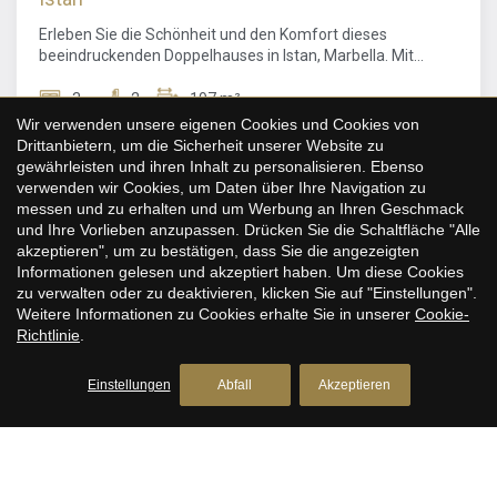
durch den Wald – ein einzigartiges Wohnerlebnis an der
Costa del Sol. Sie genießen Ruhe und Natur, nur wenige
Erleben Sie die Schönheit und den Komfort dieses
Kilometer von der Goldenen Meile Marbellas
beeindruckenden Doppelhauses in Istan, Marbella. Mit
entfernt.Verpassen Sie nicht die Gelegenheit, dieses
atemberaubenden Panoramablicken direkt vor Ihrer Tür ist
außergewöhnliche Haus zu Ihrem neuen Zuhause zu
diese Immobilie für diejenigen konzipiert, die sowohl Stil als
3
2
197 m²
machen. Entdecken Sie das perfekte Gleichgewicht
Konfiguration speichern
Alle akzeptieren
auch Natur schätzen. Dieses Haus verfügt über ein
Wir verwenden unsere eigenen Cookies und Cookies von
zwischen Komfort, Stil und Natur.
großzügiges, modernes Open-Plan-Design, das nahtlos
Drittanbietern, um die Sicherheit unserer Website zu
620.000 €
Küche, Ess- und Wohnbereiche verbindet, unterstützt durch
gewährleisten und ihren Inhalt zu personalisieren. Ebenso
Terrassenfenster, die den Raum mit natürlichem Licht
verwenden wir Cookies, um Daten über Ihre Navigation zu
erfüllen. Die große Terrasse und das Solarium schaffen
messen und zu erhalten und um Werbung an Ihren Geschmack
eine einladende Atmosphäre, die perfekt zum Unterhalten
und Ihre Vorlieben anzupassen. Drücken Sie die Schaltfläche "Alle
oder einfach zum Entspannen geeignet ist. Die Küche ist voll
akzeptieren", um zu bestätigen, dass Sie die angezeigten
ausgestattet mit hochwertigen Geräten, die die elegante
Informationen gelesen und akzeptiert haben. Um diese Cookies
Ästhetik des Hauses ergänzen. Mit drei geschmackvoll
zu verwalten oder zu deaktivieren, klicken Sie auf "Einstellungen".
eingerichteten Schlafzimmern und zwei modernen
Weitere Informationen zu Cookies erhalte Sie in unserer
Cookie-
Badezimmern garantiert diese Immobilie Komfort und
Richtlinie
.
Bequemlichkeit. Das Design ist aus hochwertigen
Materialien und Ausstattungen gefertigt und vermittelt ein
Einstellungen
Abfall
Akzeptieren
Gefühl von Exklusivität und Eleganz. Diese Residenz ist
bezugsfertig, sodass Sie sofort Ihren neuen Lebensstil
genießen können. Zu den zusätzlichen Merkmalen gehört
eine private Tiefgarage, die sicheren Parkraum und
ausreichend Stauraum bietet. Jede Garage ist mit einem