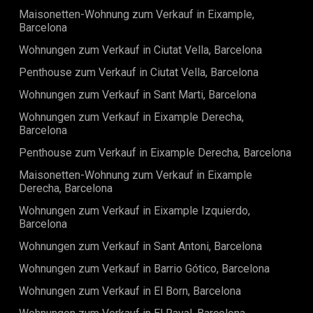
Kilometer von der Goldenen Meile Marbellas
Maisonetten-Wohnung zum Verkauf in Eixample,
entfernt.Verpassen Sie nicht die Gelegenheit, dieses
Barcelona
außergewöhnliche Haus zu Ihrem neuen Zuhause zu
Wohnungen zum Verkauf in Ciutat Vella, Barcelona
machen. Entdecken Sie das perfekte Gleichgewicht
zwischen Komfort, Stil und Natur.
Penthouse zum Verkauf in Ciutat Vella, Barcelona
Wohnungen zum Verkauf in Sant Marti, Barcelona
Wohnungen zum Verkauf in Eixample Derecha,
Barcelona
Penthouse zum Verkauf in Eixample Derecha, Barcelona
Maisonetten-Wohnung zum Verkauf in Eixample
Derecha, Barcelona
Wohnungen zum Verkauf in Eixample Izquierdo,
Barcelona
Wohnungen zum Verkauf in Sant Antoni, Barcelona
Wohnungen zum Verkauf in Barrio Gótico, Barcelona
Wohnungen zum Verkauf in El Born, Barcelona