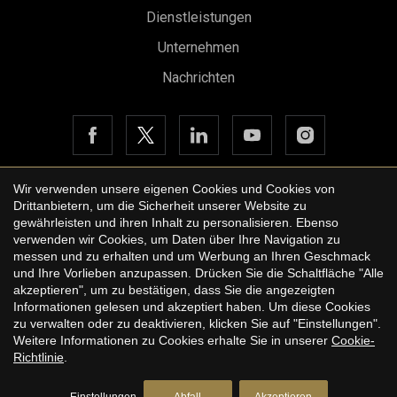
Dienstleistungen
Unternehmen
Nachrichten
Wir verwenden unsere eigenen Cookies und Cookies von
Drittanbietern, um die Sicherheit unserer Website zu
Copyright © 2026 Urbane International Real Estate
gewährleisten und ihren Inhalt zu personalisieren. Ebenso
Rechtshinweis der Website
verwenden wir Cookies, um Daten über Ihre Navigation zu
messen und zu erhalten und um Werbung an Ihren Geschmack
Datenschutzbestimmungen
Konfiguration speichern
Alle akzeptieren
und Ihre Vorlieben anzupassen. Drücken Sie die Schaltfläche "Alle
akzeptieren", um zu bestätigen, dass Sie die angezeigten
Cookie-Richtlinie
Informationen gelesen und akzeptiert haben. Um diese Cookies
by
iEstrategic
zu verwalten oder zu deaktivieren, klicken Sie auf "Einstellungen".
Weitere Informationen zu Cookies erhalte Sie in unserer
Cookie-
Richtlinie
.
Einstellungen
Abfall
Akzeptieren