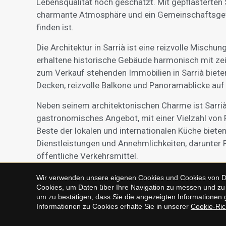
Lebensqualität hoch geschätzt. Mit gepflasterten 
charmante Atmosphäre und ein Gemeinschaftsgefüh
finden ist.
Die Architektur in Sarrià ist eine reizvolle Mischu
erhaltene historische Gebäude harmonisch mit ze
zum Verkauf stehenden Immobilien in Sarrià bieten
Decken, reizvolle Balkone und Panoramablicke auf
Neben seinem architektonischen Charme ist Sarrià
gastronomisches Angebot, mit einer Vielzahl von 
Beste der lokalen und internationalen Küche bieten
Dienstleistungen und Annehmlichkeiten, darunter
öffentliche Verkehrsmittel.
Sarrià ist der perfekte
Ort für diejenigen, die ei
Wir verwenden unsere eigenen Cookies und Cookies von Drit
Cookies, um Daten über Ihre Navigation zu messen und zu 
suchen, fernab vom Trubel der Stadt, aber mit ei
um zu bestätigen, dass Sie die angezeigten Informationen g
Metropole zu bieten hat. Wenn Sie eine Immobilie i
Informationen zu Cookies erhalte Sie in unserer
Cookie-Rich
Immobilienexperten in Verbindung zu setzen. Wir h