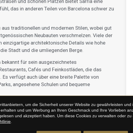
Straßen und schönen Plätzen bietet Sarrià eine
l, das in anderen Teilen von Barcelona schwer zu
ng aus traditionellen und modernen Stilen, wobei gut
itgenössischen Neubauten verschmelzen. Viele der
 einzigartige architektonische Details wie hohe
 die Stadt und die umliegenden Berge.
 bekannt für sein ausgezeichnetes
Restaurants, Cafés und Feinkostläden, die das
. Es verfügt auch über eine breite Palette von
 Parks, angesehene Schulen und bequeme
n ruhiges und anspruchsvolles Leben in Barcelona
tanbietern, um die Sicherheit unserer Website zu gewährleisten und i
erhalten und um Werbung an Ihren Geschmack und Ihre Vorlieben anzup
nfachem Zugang zu allem, was diese aufregende
elesen und akzeptiert haben. Um diese Cookies zu verwalten oder zu de
n Sarrià suchen, zögern Sie nicht, sich mit unseren
tlinie
.
elfen Ihnen gerne dabei, Ihr perfektes Zuhause in