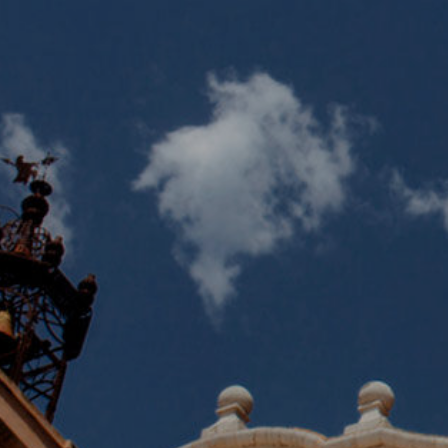
Diese W
Dienste
Benutze
verhind
dass di
Analy
Sie erm
Website
verwend
erstell
Verbess
Benutze
durch e
Market
Diese C
persönl
seiner 
auf der
anzeige