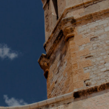
ebsite verwendet eigene Cookies, um Informationen zu sammeln, um
 zu verbessern. Wenn Sie weiter surfen, akzeptieren Sie deren Installat
r hat die Möglichkeit, seinen Browser zu konfigurieren und auf Wunsch
ern, dass er auf seiner Festplatte installiert wird, obwohl er bedenken 
es zu Schwierigkeiten beim Navigieren auf der Website führen kann.
tik und Anpassung
öglichen die Beobachtung und Analyse des Verhaltens der Nutzer dies
. Die durch diese Art von Cookies gesammelten Informationen werden
et, um die Aktivität des Webs zu messen, um Benutzernavigationsprofi
en, um basierend auf der Analyse der Nutzungsdaten der Benutzer des 
erungen einzuführen. Sie ermöglichen es uns, die Präferenzinformati
rs zu speichern, um die Qualität unserer Dienstleistungen zu verbesse
mpfohlene Produkte ein besseres Erlebnis zu bieten.
ing und Publizität
ookies werden verwendet, um Informationen über die Präferenzen und
ichen Entscheidungen des Benutzers durch die kontinuierliche Beobac
Surfgewohnheiten zu speichern. Dank ihnen können wir die Surfgewohn
 Website kennen und Werbung in Bezug auf das Surfprofil des Benutze
n.