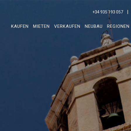
+34 935 193 057
KAUFEN
MIETEN
VERKAUFEN
NEUBAU
REGIONEN
ies ändern
k und Funktional
Imm