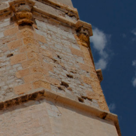
 unsere
ion. Der
 zu
muss,
er
le zu
Dienstes
onen des
rn und
htung
heiten
rs