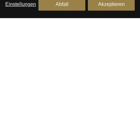
Einstellungen
Abfall
Akzeptieren
Wohnungen zum Verkauf in Barcelona
Maisonetten-Wohnung zum Verkauf in Barcelona
Penthouse zum Verkauf in Barcelona
Wohnungen zum Verkauf in Eixample, Barcelona
Penthouse zum Verkauf in Eixample, Barcelona
ungen
Maisonetten-Wohnung zum Verkauf in Eixample,
Barcelona
en
Wohnungen zum Verkauf in Ciutat Vella,
n
Barcelona