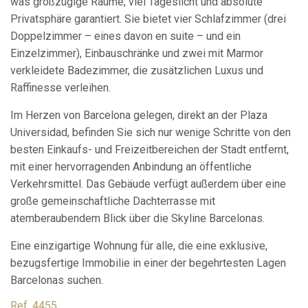
was großzügige Räume, viel Tageslicht und absolute
Cookies ändern
Privatsphäre garantiert. Sie bietet vier Schlafzimmer (drei
Doppelzimmer – eines davon en suite – und ein
Einzelzimmer), Einbauschränke und zwei mit Marmor
Immer aktiv
Technik und Funktional
verkleidete Badezimmer, die zusätzlichen Luxus und
Diese Website verwendet eigene Cookies, um
Raffinesse verleihen.
Informationen zu sammeln, um unsere Dienste zu
verbessern. Wenn Sie weiter surfen, akzeptieren Sie deren
Installation. Der Benutzer hat die Möglichkeit, seinen
Im Herzen von Barcelona gelegen, direkt an der Plaza
Browser zu konfigurieren und auf Wunsch zu verhindern,
Universidad, befinden Sie sich nur wenige Schritte von den
dass er auf seiner Festplatte installiert wird, obwohl er
bedenken muss, dass dies zu Schwierigkeiten beim
besten Einkaufs- und Freizeitbereichen der Stadt entfernt,
Navigieren auf der Website führen kann.
mit einer hervorragenden Anbindung an öffentliche
Verkehrsmittel. Das Gebäude verfügt außerdem über eine
Analytik und Anpassung
große gemeinschaftliche Dachterrasse mit
Sie ermöglichen die Beobachtung und Analyse des
atemberaubendem Blick über die Skyline Barcelonas.
Verhaltens der Nutzer dieser Website. Die durch diese Art
von Cookies gesammelten Informationen werden
Eine einzigartige Wohnung für alle, die eine exklusive,
verwendet, um die Aktivität des Webs zu messen, um
Benutzernavigationsprofile zu erstellen, um basierend auf
bezugsfertige Immobilie in einer der begehrtesten Lagen
der Analyse der Nutzungsdaten der Benutzer des Dienstes
Barcelonas suchen.
Verbesserungen einzuführen. Sie ermöglichen es uns, die
Präferenzinformationen des Benutzers zu speichern, um
die Qualität unserer Dienstleistungen zu verbessern und
Ref. 4455