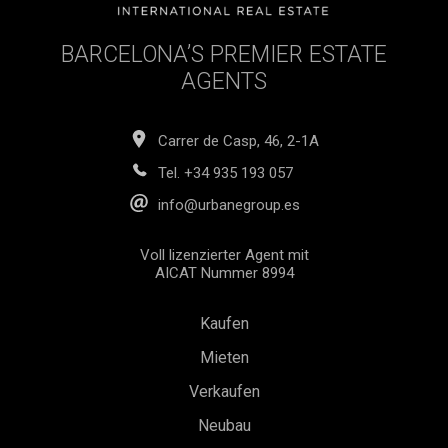
maßgeschneiderte Alarmanlage und die Möglichkeit, das
Apartment komplett möbliert zu erwerben, einschließlich
BARCELONA’S PREMIER ESTATE
ausgewählter Kunstwerke. Jedes Detail wurde sorgfältig
durchdacht, um höchsten Komfort, Luxus und Funktionalität
AGENTS
zu gewährleisten. Verpassen Sie nicht die Gelegenheit,
dieses Käuferprovision: 2,5 % zzgl. MwSt. (vom Käufer zu
tragen)
Carrer de Casp, 46, 2-1A
Tel.
+34 935 193 057
info@urbanegroup.es
Voll lizenzierter Agent mit
AICAT Nummer 8994
Kaufen
Mieten
Verkaufen
Neubau