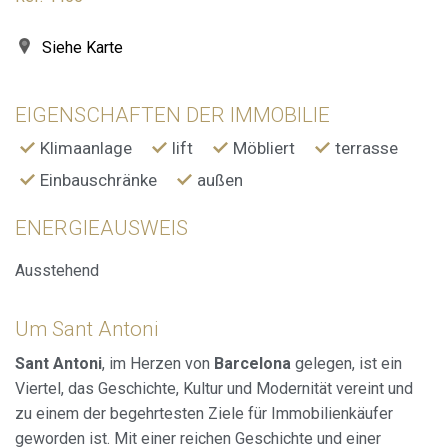
durch empfohlene Produkte ein besseres Erlebnis zu
bieten.
Siehe Karte
Marketing und Publizität
Diese Cookies werden verwendet, um Informationen über
EIGENSCHAFTEN DER IMMOBILIE
die Präferenzen und persönlichen Entscheidungen des
Benutzers durch die kontinuierliche Beobachtung seiner
Klimaanlage
lift
Möbliert
terrasse
Surfgewohnheiten zu speichern. Dank ihnen können wir
die Surfgewohnheiten auf der Website kennen und
Einbauschränke
außen
Werbung in Bezug auf das Surfprofil des Benutzers
anzeigen.
ENERGIEAUSWEIS
Ausstehend
Um Sant Antoni
Sant Antoni
, im Herzen von
Barcelona
gelegen, ist ein
Viertel, das Geschichte, Kultur und Modernität vereint und
zu einem der begehrtesten Ziele für Immobilienkäufer
geworden ist. Mit einer reichen Geschichte und einer