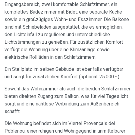
Informationen zu sammeln, um unsere Dienste zu
Eingangsbereich, zwei komfortable Schlafzimmer, ein
verbessern. Wenn Sie weiter surfen, akzeptieren Sie deren
komplettes Badezimmer mit Bidet, eine separate Küche
Installation. Der Benutzer hat die Möglichkeit, seinen
Browser zu konfigurieren und auf Wunsch zu verhindern,
sowie ein großzügiges Wohn- und Esszimmer. Die Balkone
dass er auf seiner Festplatte installiert wird, obwohl er
sind mit Schiebeläden ausgestattet, die es ermöglichen,
bedenken muss, dass dies zu Schwierigkeiten beim
Navigieren auf der Website führen kann.
den Lichteinfall zu regulieren und unterschiedliche
Lichtstimmungen zu genießen. Für zusätzlichen Komfort
Analytik und Anpassung
verfügt die Wohnung über eine Klimaanlage sowie
elektrische Rollläden in den Schlafzimmern.
Sie ermöglichen die Beobachtung und Analyse des
Verhaltens der Nutzer dieser Website. Die durch diese Art
von Cookies gesammelten Informationen werden
Ein Stellplatz im selben Gebäude ist ebenfalls verfügbar
verwendet, um die Aktivität des Webs zu messen, um
und sorgt für zusätzlichen Komfort (optional: 25.000 €).
Benutzernavigationsprofile zu erstellen, um basierend auf
der Analyse der Nutzungsdaten der Benutzer des Dienstes
Verbesserungen einzuführen. Sie ermöglichen es uns, die
Sowohl das Wohnzimmer als auch die beiden Schlafzimmer
Präferenzinformationen des Benutzers zu speichern, um
bieten direkten Zugang zum Balkon, was für viel Tageslicht
die Qualität unserer Dienstleistungen zu verbessern und
durch empfohlene Produkte ein besseres Erlebnis zu
sorgt und eine nahtlose Verbindung zum Außenbereich
bieten.
schafft.
Marketing und Publizität
Die Wohnung befindet sich im Viertel Provençals del
Poblenou, einer ruhigen und Wohngegend in unmittelbarer
Diese Cookies werden verwendet, um Informationen über