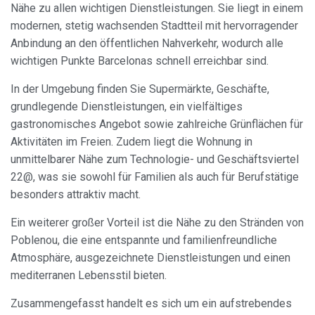
die Präferenzen und persönlichen Entscheidungen des
Nähe zu allen wichtigen Dienstleistungen. Sie liegt in einem
Benutzers durch die kontinuierliche Beobachtung seiner
modernen, stetig wachsenden Stadtteil mit hervorragender
Surfgewohnheiten zu speichern. Dank ihnen können wir
die Surfgewohnheiten auf der Website kennen und
Anbindung an den öffentlichen Nahverkehr, wodurch alle
Werbung in Bezug auf das Surfprofil des Benutzers
wichtigen Punkte Barcelonas schnell erreichbar sind.
anzeigen.
In der Umgebung finden Sie Supermärkte, Geschäfte,
grundlegende Dienstleistungen, ein vielfältiges
gastronomisches Angebot sowie zahlreiche Grünflächen für
Aktivitäten im Freien. Zudem liegt die Wohnung in
unmittelbarer Nähe zum Technologie- und Geschäftsviertel
22@, was sie sowohl für Familien als auch für Berufstätige
besonders attraktiv macht.
Ein weiterer großer Vorteil ist die Nähe zu den Stränden von
Poblenou, die eine entspannte und familienfreundliche
Atmosphäre, ausgezeichnete Dienstleistungen und einen
mediterranen Lebensstil bieten.
Zusammengefasst handelt es sich um ein aufstrebendes