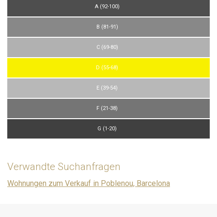
A (92-100)
B (81-91)
C (69-80)
D (55-68)
E (39-54)
F (21-38)
G (1-20)
Verwandte Suchanfragen
Wohnungen zum Verkauf in Poblenou, Barcelona