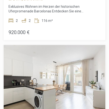
heute, um einen Besichtigungstermin zu vereinbaren und
Exklusives Wohnen im Herzen der historischen
diese besondere Immobilie persönlich kennenzulernen. Der
Uferpromenade Barcelonas Entdecken Sie eine
Verkaufspreis beinhaltet keine Steuern, Notar- oder
außergewöhnliche Gelegenheit, eine hochwertig renovierte
Grundbuchgebühren, Maklerprovisionen oder
Luxuswohnung in einer der begehrtesten Lagen an der
2
2
116 m²
hypothekenbezogene Kosten (falls zutreffend).
Hafenpromenade Barcelonas zu erwerben. Im historischen
Viertel Ribera in Ciutat Vella gelegen, vereint diese elegante
920.000 €
116 m² große Wohnung historischen Charme mit
modernem Design und schafft so ein stilvolles Zuhause mit
höchstem Wohnkomfort. Die Wohnung befindet sich in
einem denkmalgeschützten Gebäude aus dem Jahr 1850,
das als Bauwerk von lokalem historischem Interesse
eingestuft ist. Sie wurde kürzlich hochwertig renoviert,
wobei die originalen Stuckdecken liebevoll erhalten wurden
und den modernen Ausstattungsmerkmalen eine
besondere Eleganz verleihen. Der großzügige offene Wohn-
und Küchenbereich bildet das Herzstück der Wohnung und
eignet sich perfekt für gesellige Abende oder entspanntes
Wohnen. Die Immobilie wird vollständig möbliert verkauft
und ist sofort bezugsfertig. Mit zwei geräumigen
Schlafzimmern und zwei eleganten Badezimmern bietet
die Wohnung höchsten Komfort und Funktionalität. Die
Balkone mit Blick auf die Plaça d'Antonio López laden dazu
ein, das lebendige Flair einer der bekanntesten Plätze