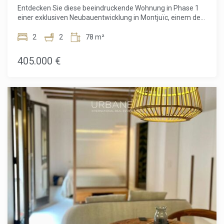
Zusammenhang mit einer Hypothekenfinanzierung (falls
Entdecken Sie diese beeindruckende Wohnung in Phase 1
zutreffend).
einer exklusiven Neubauentwicklung in Montjuïc, einem der
ikonischsten und lebendigsten Hangviertel Barcelonas.
Gelegen im 3. Stock bietet dieses sorgfältig gestaltete
2
2
78 m²
Zuhause 51,60 m² optimal genutzte Wohnfläche, perfekt
ergänzt durch einen privaten Balkon, auf dem Sie frische
405.000 €
Luft und offene Ausblicke genießen können.Die Wohnung
verfügt über 2 komfortable Schlafzimmer und 2 moderne
Badezimmer und eignet sich ideal für Paare, kleine Familien
oder alle, die ein flexibles Homeoffice benötigen. Der
Grundriss ist darauf ausgelegt, Licht und Funktionalität zu
maximieren und eine helle, einladende Atmosphäre zu
schaffen.Die Bewohner der Wohnanlage profitieren von
außergewöhnlichen Gemeinschaftseinrichtungen, darunter
eine spektakuläre Dachterrasse mit Swimmingpool und
einem voll ausgestatteten Fitnessraum – der perfekte Ort,
um sich zu entspannen, Kontakte zu knüpfen oder aktiv zu
bleiben und dabei den Panoramablick über die Stadt zu
genießen. Ein optionaler Parkplatz ist ebenfalls
verfügbar.Im Herzen von Montjuïc gelegen, bietet die Lage
eine einzigartige Kombination aus Natur, Kultur und
urbanem Komfort. Von grünen Parks und historischen
Sehenswürdigkeiten bis hin zur schnellen Anbindung an das