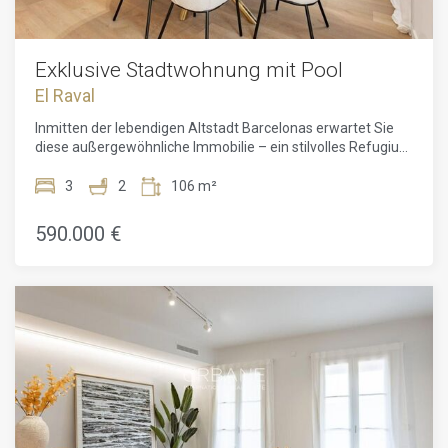
Exklusive Stadtwohnung mit Pool
El Raval
Inmitten der lebendigen Altstadt Barcelonas erwartet Sie
diese außergewöhnliche Immobilie – ein stilvolles Refugium
mit Gemeinschaftspool in einem historischen Gebäude an
der charmanten Carrer Tallers. Auf 107,94 m² vereint diese
3
2
106 m²
Wohnung klassisches Flair mit modernem Wohnkomfort –
perfekt für alle, die urbanen Lifestyle mit einer Prise Ruhe
590.000 €
und Eleganz suchen. Die Wohnung liegt im Principal
(Hochparterre) eines prachtvollen Altbaus und wurde mit
viel Liebe zum Detail vollständig renoviert. Hochwertige
Materialien, klare architektonische Linien und sorgsam
bewahrte Originalelemente verschmelzen hier zu einem
einzigartigen Wohnkonzept. Von den geschmackvollen
Bodenbelägen bis hin zu den großzügigen Fensterfronten
wurde jeder Aspekt sorgfältig gestaltet, um eine
einladende, warme Atmosphäre zu schaffen. Drei
geräumige Schlafzimmer bieten flexible
Nutzungsmöglichkeiten – sei es als Schlafbereich,