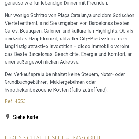
genauso wie für lebendige Dinner mit Freunden.
Nur wenige Schritte von Plaça Catalunya und dem Gotischen
Immer aktiv
Technik und Funktional
Viertel entfernt, sind Sie umgeben von Barcelonas besten
Diese Website verwendet eigene Cookies, um
Cafés, Boutiquen, Galerien und kulturellen Highlights. Ob als
Informationen zu sammeln, um unsere Dienste zu
verbessern. Wenn Sie weiter surfen, akzeptieren Sie deren
markantes Hauptdomizil, stilvoller City-Pied-à-terre oder
Installation. Der Benutzer hat die Möglichkeit, seinen
langfristig attraktive Investition – diese Immobilie vereint
Browser zu konfigurieren und auf Wunsch zu verhindern,
dass er auf seiner Festplatte installiert wird, obwohl er
das Beste Barcelonas: Geschichte, Energie und Komfort, an
bedenken muss, dass dies zu Schwierigkeiten beim
einer außergewöhnlichen Adresse.
Navigieren auf der Website führen kann.
Der Verkaufspreis beinhaltet keine Steuern, Notar- oder
Analytik und Anpassung
Grundbuchgebühren, Maklergebühren oder
Sie ermöglichen die Beobachtung und Analyse des
hypothekenbezogene Kosten (falls zutreffend).
Verhaltens der Nutzer dieser Website. Die durch diese Art
von Cookies gesammelten Informationen werden
Ref. 4553
verwendet, um die Aktivität des Webs zu messen, um
Benutzernavigationsprofile zu erstellen, um basierend auf
der Analyse der Nutzungsdaten der Benutzer des Dienstes
Siehe Karte
Verbesserungen einzuführen. Sie ermöglichen es uns, die
Präferenzinformationen des Benutzers zu speichern, um
die Qualität unserer Dienstleistungen zu verbessern und
durch empfohlene Produkte ein besseres Erlebnis zu
EIGENSCHAFTEN DER IMMOBILIE
bieten.