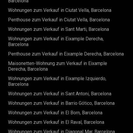
Barcelona
die das Stadtleben genießen möchten.Die Monatsmiete
exklusive Immobilie ist ab dem 11. Juni verfügbar und wird
beträgt 1.650 € und bietet eine hervorragende Gelegenheit,
mit einem befristeten Mietvertrag von 6 bis 11 Monaten
Wohnungen zum Verkauf in Ciutat Vella, Barcelona
eine moderne und hochwertige Wohnung in bester
angeboten. Maklergebühren fallen an.Eine seltene
Innenstadtlage zu mieten.Rechtlicher Hinweis:Die Wohnung
Penthouse zum Verkauf in Ciutat Vella, Barcelona
Gelegenheit, eine brandneue Designerwohnung in einem
gehört zu einem 2023 fertiggestellten Neubauprojekt und
der bekanntesten Viertel Barcelonas zu
Wohnungen zum Verkauf in Sant Marti, Barcelona
ist gemäß dem spanischen Wohnraumgesetz 12/2023 vom
bewohnen.KontaktKontaktieren Sie Urbane International
24. Mai von der Anwendung des staatlichen Mietpreisindex
Real Estate noch heute, um einen Besichtigungstermin zu
Wohnungen zum Verkauf in Eixample Derecha,
ausgenommen, auch in Gebieten mit angespanntem
vereinbaren und Ihr neues Zuhause im Herzen Barcelonas
Barcelona
Wohnungsmarkt.
zu
Penthouse zum Verkauf in Eixample Derecha, Barcelona
sichern.ESFCNT00000805600306025300000000000000000000
Maisonetten-Wohnung zum Verkauf in Eixample
Derecha, Barcelona
Wohnungen zum Verkauf in Eixample Izquierdo,
Barcelona
Wohnungen zum Verkauf in Sant Antoni, Barcelona
Wohnungen zum Verkauf in Barrio Gótico, Barcelona
Wohnungen zum Verkauf in El Born, Barcelona
Wohnungen zum Verkauf in El Raval, Barcelona
Wohnungen zum Verkauf in Diagonal Mar, Barcelona