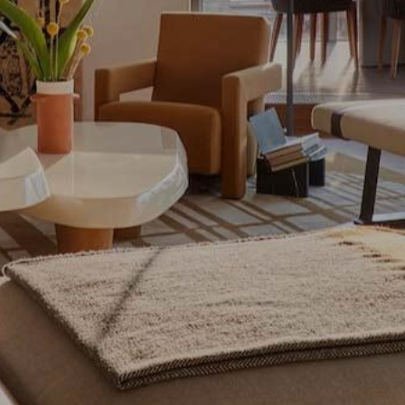
tik und Anpassung
öglichen die Beobachtung und Analyse des Verhaltens der Nutzer dies
. Die durch diese Art von Cookies gesammelten Informationen werden
et, um die Aktivität des Webs zu messen, um Benutzernavigationsprofi
en, um basierend auf der Analyse der Nutzungsdaten der Benutzer des 
erungen einzuführen. Sie ermöglichen es uns, die Präferenzinformati
rs zu speichern, um die Qualität unserer Dienstleistungen zu verbesse
mpfohlene Produkte ein besseres Erlebnis zu bieten.
ing und Publizität
ookies werden verwendet, um Informationen über die Präferenzen und
ichen Entscheidungen des Benutzers durch die kontinuierliche Beobac
Surfgewohnheiten zu speichern. Dank ihnen können wir die Surfgewohn
 Website kennen und Werbung in Bezug auf das Surfprofil des Benutze
n.
Konfiguration speichern
Alle akzeptieren