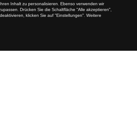
Barcelona
hren Inhalt zu personalisieren. Ebenso verwenden wir
assen. Drücken Sie die Schaltfläche "Alle akzeptieren",
Wohnungen zum Verkauf in Barrio Gótico,
aktivieren, klicken Sie auf "Einstellungen". Weitere
Barcelona
Wohnungen zum Verkauf in El Born, Barcelona
Wohnungen zum Verkauf in El Raval, Barcelona
Wohnungen zum Verkauf in Diagonal Mar,
Barcelona
stimmungen
Cookie-Richtlinie