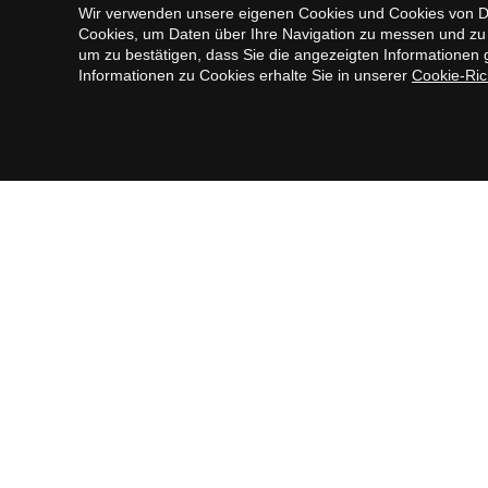
Wir verwenden unsere eigenen Cookies und Cookies von Drit
Voll lizenzierter Agent mit AICAT
Cookies, um Daten über Ihre Navigation zu messen und zu 
Nummer 8994
um zu bestätigen, dass Sie die angezeigten Informationen g
Informationen zu Cookies erhalte Sie in unserer
Cookie-Rich
Copyright © 2026 Urbane Intern