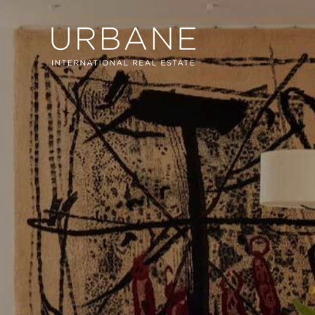
Cook
Techni
Diese W
Dienste
Benutze
verhind
dass di