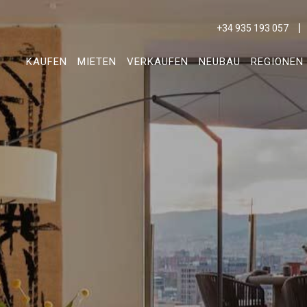
+34 935 193 057
KAUFEN
MIETEN
VERKAUFEN
NEUBAU
REGIONEN
ies ändern
k und Funktional
Imm
ebsite verwendet eigene Cookies, um Informationen zu sammeln, um
 zu verbessern. Wenn Sie weiter surfen, akzeptieren Sie deren Installat
r hat die Möglichkeit, seinen Browser zu konfigurieren und auf Wunsch
ern, dass er auf seiner Festplatte installiert wird, obwohl er bedenken 
es zu Schwierigkeiten beim Navigieren auf der Website führen kann.