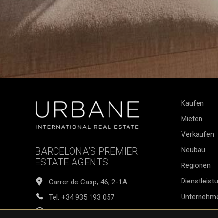
Kaufen
Mieten
Verkaufen
BARCELONA’S PREMIER
Neubau
ESTATE AGENTS
Regionen
Dienstleist
Carrer de Casp, 46, 2-1A
Unternehm
Tel.
+34 935 193 057
Nachrichte
info@urbanegroup.es