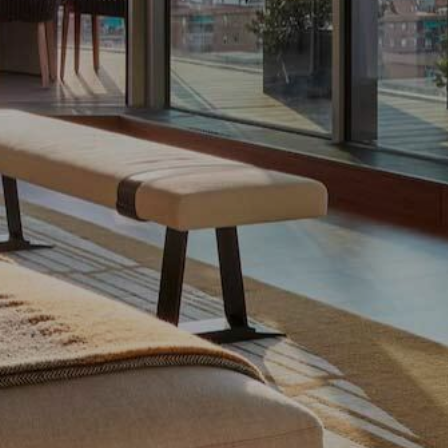
er
le zu
Dienstes
onen des
rn und
htung
heiten
rs