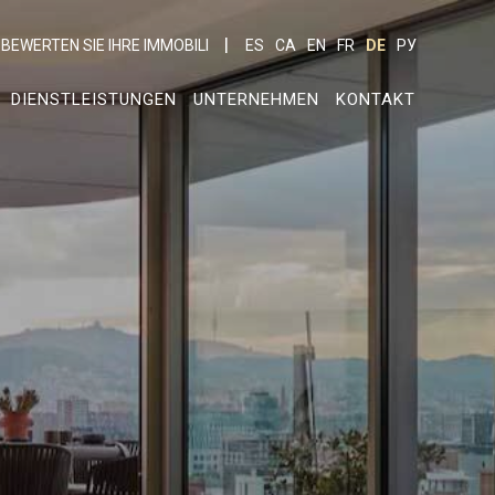
BEWERTEN SIE IHRE IMMOBILI
ES
CA
EN
FR
DE
РУ
DIENSTLEISTUNGEN
UNTERNEHMEN
KONTAKT
er aktiv
 unsere
ion. Der
 zu
muss,