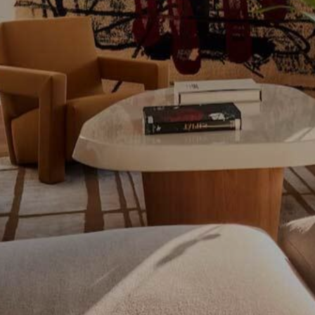
Analy
Sie erm
Website
verwend
erstell
Verbess
Benutze
durch e
Market
Diese C
persönl
seiner 
auf der
anzeige