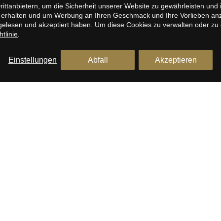
Barcelona
tanbietern, um die Sicherheit unserer Website zu gewährleisten und i
erhalten und um Werbung an Ihren Geschmack und Ihre Vorlieben anzup
Penthouse zum Verkauf in Ciutat Vella,
elesen und akzeptiert haben. Um diese Cookies zu verwalten oder zu de
Barcelona
tlinie
.
Wohnungen zum Verkauf in Sant Marti, Barcelona
Einstellungen
Abfall
Akzeptieren
ational Real Estate
Rechtshinweis der Website
Datenschutzbe
by
iEstrategic