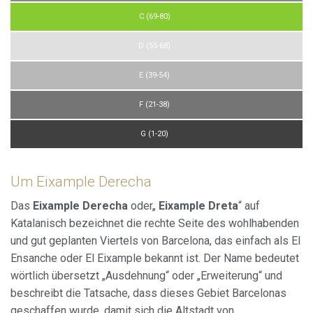
C (69-80)
D (55-68)
E (39-54)
F (21-38)
G (1-20)
Um Eixample Derecha
Das
Eixample Derecha
oder„
Eixample Dreta
“ auf
Katalanisch bezeichnet die rechte Seite des wohlhabenden
und gut geplanten Viertels von Barcelona, das einfach als El
Ensanche oder El Eixample bekannt ist. Der Name bedeutet
wörtlich übersetzt „Ausdehnung“ oder „Erweiterung“ und
beschreibt die Tatsache, dass dieses Gebiet Barcelonas
geschaffen wurde, damit sich die Altstadt von