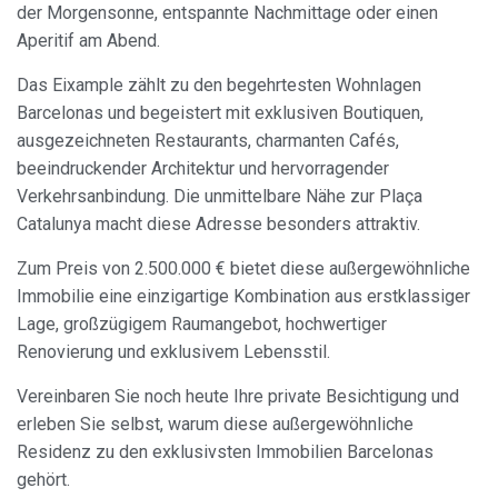
der Morgensonne, entspannte Nachmittage oder einen
Aperitif am Abend.
Das Eixample zählt zu den begehrtesten Wohnlagen
Barcelonas und begeistert mit exklusiven Boutiquen,
ausgezeichneten Restaurants, charmanten Cafés,
beeindruckender Architektur und hervorragender
Cookies ändern
Verkehrsanbindung. Die unmittelbare Nähe zur Plaça
Catalunya macht diese Adresse besonders attraktiv.
Immer aktiv
Technik und Funktional
Zum Preis von 2.500.000 € bietet diese außergewöhnliche
Diese Website verwendet eigene Cookies, um
Immobilie eine einzigartige Kombination aus erstklassiger
Informationen zu sammeln, um unsere Dienste zu
verbessern. Wenn Sie weiter surfen, akzeptieren Sie deren
Lage, großzügigem Raumangebot, hochwertiger
Installation. Der Benutzer hat die Möglichkeit, seinen
Renovierung und exklusivem Lebensstil.
Browser zu konfigurieren und auf Wunsch zu verhindern,
dass er auf seiner Festplatte installiert wird, obwohl er
bedenken muss, dass dies zu Schwierigkeiten beim
Vereinbaren Sie noch heute Ihre private Besichtigung und
Navigieren auf der Website führen kann.
erleben Sie selbst, warum diese außergewöhnliche
Residenz zu den exklusivsten Immobilien Barcelonas
Analytik und Anpassung
gehört.