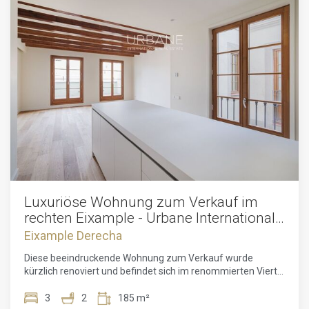
Luxuriöse Wohnung zum Verkauf im
rechten Eixample - Urbane International
Real Estate
Eixample Derecha
Diese beeindruckende Wohnung zum Verkauf wurde
kürzlich renoviert und befindet sich im renommierten Viertel
Eixample Rechts, nur wenige Schritte vom Passeig de
Gràcia und der Plaça Catalunya entfernt. Mit einer
3
2
185 m²