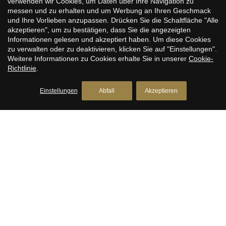
verwenden wir Cookies, um Daten über Ihre Navigation zu
Derecha, Barcelona
messen und zu erhalten und um Werbung an Ihren Geschmack
Wohnungen zum Verkauf in Eixample Izquierdo,
und Ihre Vorlieben anzupassen. Drücken Sie die Schaltfläche "Alle
Konfiguration speichern
Alle akzeptieren
Barcelona
akzeptieren", um zu bestätigen, dass Sie die angezeigten
Informationen gelesen und akzeptiert haben. Um diese Cookies
Wohnungen zum Verkauf in Sant Antoni, Barcelona
zu verwalten oder zu deaktivieren, klicken Sie auf "Einstellungen".
Weitere Informationen zu Cookies erhalte Sie in unserer
Cookie-
Wohnungen zum Verkauf in Barrio Gótico, Barcelona
Richtlinie
.
Wohnungen zum Verkauf in El Born, Barcelona
Einstellungen
Abfall
Akzeptieren
Wohnungen zum Verkauf in El Raval, Barcelona
Wohnungen zum Verkauf in Diagonal Mar, Barcelona
BARCELONA’S PREMIER ESTATE
AGENTS