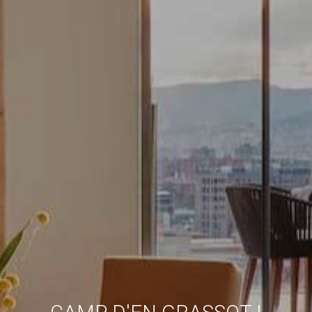
Immer aktiv
Technik und Funktional
Diese Website verwendet eigene Cookies, um
Informationen zu sammeln, um unsere Dienste zu
verbessern. Wenn Sie weiter surfen, akzeptieren Sie deren
Installation. Der Benutzer hat die Möglichkeit, seinen
Browser zu konfigurieren und auf Wunsch zu verhindern,
dass er auf seiner Festplatte installiert wird, obwohl er
bedenken muss, dass dies zu Schwierigkeiten beim
Navigieren auf der Website führen kann.
Analytik und Anpassung
Sie ermöglichen die Beobachtung und Analyse des
Verhaltens der Nutzer dieser Website. Die durch diese Art
von Cookies gesammelten Informationen werden
verwendet, um die Aktivität des Webs zu messen, um
Benutzernavigationsprofile zu erstellen, um basierend auf
der Analyse der Nutzungsdaten der Benutzer des Dienstes
Verbesserungen einzuführen. Sie ermöglichen es uns, die
Präferenzinformationen des Benutzers zu speichern, um
die Qualität unserer Dienstleistungen zu verbessern und
durch empfohlene Produkte ein besseres Erlebnis zu
bieten.