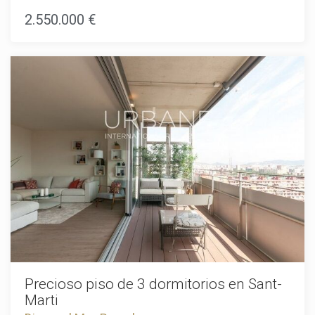
ubicación es perfecta para las personas que quieren estar
2.550.000 €
cerca de toda la acción, pero todavía tienen un lugar para
llamar a su propia. La superficie construida es de 184,67 m2
y tiene 4 dormitorios. El precio es de 2.550.000.El
apartamento está situado en una hermosa zona de la
ciudad y está cerca de todas las comodidades que pueda
necesitar. Tiene una gran vista de la ciudad y es un lugar
perfecto para vivir.El apartamento es muy espacioso y tiene
todas las comodidades que se necesitan para vivir
cómodamente. Es un lugar perfecto para una familia o para
alguien que quiera vivir en la ciudad.
Precioso piso de 3 dormitorios en Sant-
Marti