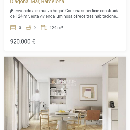
Diagonal Mar, Barcelona
¡Bienvenido a su nuevo hogar! Con una superficie construida
de 124 m², esta vivienda luminosa ofrece tres habitaciones,
dos baños y una distribución cómoda y funcional, ideal para
disfrutar al máximo de la vida urbana.El piso cuenta con
3
2
124 m²
espectaculares vistas desde su amplia terraza. Gracias a su
orientación exterior, la luz natural inunda los espacios
920.000 €
durante gran parte del día, creando una atmósfera cálida y
acogedora.La cocina tipo office ha sido diseñada para
combinar practicidad y convivencia, perfecta para cocinar a
diario o compartir momentos en familia. El salón-comedor,
amplio y luminoso, es ideal para el descanso. El dormitorio
principal con baño en suite proporciona privacidad y confort,
mientras que las otras dos habitaciones pueden adaptarse
fácilmente como oficinas o habitaciones adicionales.
Ambos baños —uno en suite— están completamente
equipados.El piso cuenta con aire acondicionado y
calefacción para garantizar el confort durante todo el año.
Además, incluye una plaza de aparcamiento en la finca.Las
zonas comunes ofrecen servicios exclusivos: piscina de 180
m², solárium, zona infantil, jardines, gimnasio totalmente
equipado, sala polivalente, sauna, vestuarios y seguridad
24h.Situado en Sant Martí/Diagonal Mar, este piso goza de