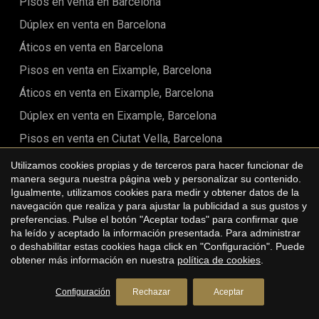
Pisos en venta en Barcelona
Dúplex en venta en Barcelona
Áticos en venta en Barcelona
Pisos en venta en Eixample, Barcelona
Áticos en venta en Eixample, Barcelona
Dúplex en venta en Eixample, Barcelona
Pisos en venta en Ciutat Vella, Barcelona
Áticos en venta en Ciutat Vella, Barcelona
Utilizamos cookies propias y de terceros para hacer funcionar de
manera segura nuestra página web y personalizar su contenido.
Pisos en venta en Sant Marti, Barcelona
Igualmente, utilizamos cookies para medir y obtener datos de la
navegación que realiza y para ajustar la publicidad a sus gustos y
Pisos en venta en Eixample Derecha, Barcelona
preferencias. Pulse el botón "Aceptar todas" para confirmar que
Áticos en venta en Eixample Derecha, Barcelona
ha leído y aceptado la información presentada. Para administrar
o deshabilitar estas cookies haga click en "Configuración". Puede
Dúplex en venta en Eixample Derecha, Barcelona
obtener más información en nuestra
política de cookies
.
Pisos en venta en Eixample Izquierdo, Barcelona
Configuración
Rechazar
Aceptar
Pisos en venta en Sant Antoni, Barcelona