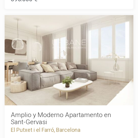
soleado salón-comedor, una cocina abierta , con una
terraza de 43m2, un verdadero santuario para disfrutar del
barra/desayunador, y está completamente equipada con
delicioso clima de Barcelona. Continuando con tu
electrodomésticos de primeras marcas.El piso tiene techos
exploración, te espera otra cómoda habitación doble con
altos,lo que le proporciona mayor amplitud y luminosidad,
baño en suite, acompañada de una encantadora terraza de
consta de dos habitaciones dobles, un baño completo,
6m2, perfecta para momentos tranquilos de relajación. Esta
suelos de parquet, carpintería de aluminio, y aire
propiedad excepcional ofrece una oportunidad única de ser
acondicionado en toda la vivienda por
dueño de un impresionante ático dúplex en el codiciado
conductos.Idealmente situada cerca de Paseig San Joan, El
barrio de Eixample Derecha de Barcelona. No te pierdas
Born y Paseig de Gràcia, rodeado de comercios y servicios.
esta oportunidad extraordinaria; reserva una visita hoy
Excelente comunicación por transporte público.
mismo para apreciar la belleza y el encanto de esta
increíble residencia de primera mano. Beneficios de Vivir en
Eixample Derecha, Barcelona: Vivir en el prestigioso distrito
de Eixample Derecha ofrece una multitud de ventajas y un
estilo de vida verdaderamente deseable. Esta animada área
exhibe lo mejor de Barcelona, combinando el encanto
histórico con las comodidades modernas. Disfruta de la
conveniencia de estar a pocos pasos del icónico Passeig de
Gracia,
Amplio y Moderno Apartamento en
Sant-Gervasi
El Putxet i el Farró, Barcelona