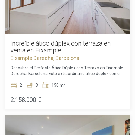
Increíble ático dúplex con terraza en
venta en Eixample
Eixample Derecha, Barcelona
Descubre el Perfecto Ático Dúplex con Terraza en Eixample
Derecha, Barcelona Este extraordinario ático dúplex con una
magnífica terraza es una verdadera joya ubicada en el
codiciado distrito de Eixample Derecha de Barcelona.
2
3
150 m²
Situado en el lado derecho del Eixample, esta propiedad
recién renovada ofrece una ubicación privilegiada, a tan
2.158.000 €
solo una calle del famoso Passeig de Gracia y a pocos
minutos a pie de la Avenida Diagonal y Plaza Catalunya.
Sumérgete en el ambiente vibrante de este bullicioso barrio,
rodeado de una gran variedad de tiendas, bares y
restaurantes, con acceso conveniente a múltiples líneas de
metro y autobús para explorar fácilmente la ciudad.