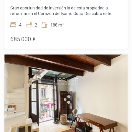
excelente calidad de vida, L'Antiga Esquerra de l'Eixample
Gran oportunidad de Inversión la de esta propiedad a
ofrece un estilo de vida urbano relajado con todos los
reformar en el Corazón del Barrio Gotic. Descubra este
servicios al alcance. El Proyecto Aribau es una vivienda con
amplio piso de 188m², idealmente ubicado en pleno Barrio
personalidad: luminosa, espaciosa y perfectamente situada
Gótico de Barcelona, uno de los más emblemáticos y
4
2
188 m²
para disfrutar de lo mejor de Barcelona.
deseados de la ciudad. Una verdadera joya que se distingue
por sus cuatro cómodas habitaciones y tres estancias
685.000 €
adicionales que pueden transformarse fácilmente en
dormitorios, trasteros o vestidores, ofreciendo gran
flexibilidad de distribución.Además de los 188 m²
construidos, la propiedad cuenta con un trastero de 27 m²
en la finca.El piso está en buen estado y puede habitarse,
aunque también representa una excelente oportunidad
para una renovación completa. Sus amplios espacios,
elementos originales y carácter único lo convierten en la
base perfecta para crear una vivienda personalizada con
encanto moderno. Otro privilegio poco común en esta zona
histórica es el acceso al rooftop, un verdadero lujo en el
corazón del casco antiguo. Este espacio exterior
compartido es ideal para tomar el sol, relajarse o disfrutar
de las vistas sobre los tejados del Barrio Gótico.Situado en
una calle adoquinada con encanto, rodeado de boutiques,
restaurantes tradicionales y patrimonio arquitectónico, este
piso goza de una ubicación inmejorable. La fuerte demanda