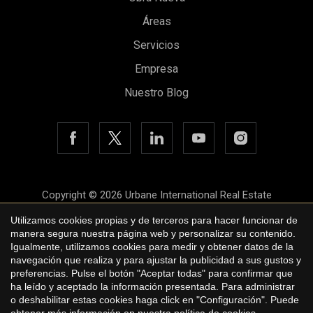
Áreas
Servicios
Empresa
Nuestro Blog
Copyright © 2026 Urbane International Real Estate
Aviso legal
Utilizamos cookies propias y de terceros para hacer funcionar de
manera segura nuestra página web y personalizar su contenido.
Política de privacidad
Igualmente, utilizamos cookies para medir y obtener datos de la
navegación que realiza y para ajustar la publicidad a sus gustos y
Política de cookies
preferencias. Pulse el botón "Aceptar todas" para confirmar que
by
iEstrategic
ha leído y aceptado la información presentada. Para administrar
o deshabilitar estas cookies haga click en "Configuración". Puede
obtener más información en nuestra
política de cookies
.