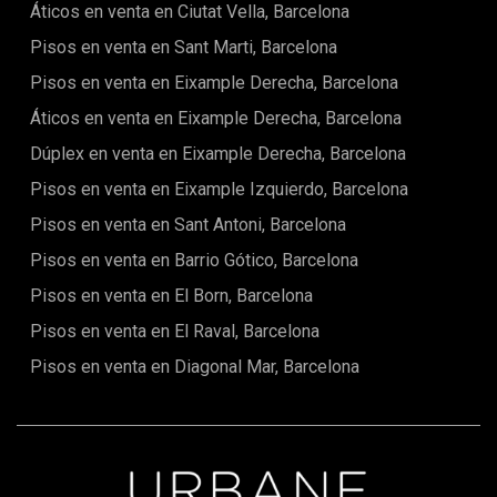
apartamento de 3 dormitorios con 2 baños, idealmente
Áticos en venta en Ciutat Vella, Barcelona
situado cerca del mar en San Pedro de Alcántara, Marbella.
Pisos en venta en Sant Marti, Barcelona
Descubre una mezcla de confort y comodidad en una
ubicación prestigiosa.
Pisos en venta en Eixample Derecha, Barcelona
Áticos en venta en Eixample Derecha, Barcelona
Dúplex en venta en Eixample Derecha, Barcelona
Pisos en venta en Eixample Izquierdo, Barcelona
Pisos en venta en Sant Antoni, Barcelona
Pisos en venta en Barrio Gótico, Barcelona
Pisos en venta en El Born, Barcelona
Pisos en venta en El Raval, Barcelona
Pisos en venta en Diagonal Mar, Barcelona