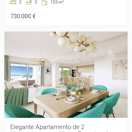
complementado por una amplia terraza de 32m² con
2
2
103 m²
impresionantes vistas al Valle del Golf y al Mar
Mediterráneo.Diseñado para maximizar la luz natural, el
730.000 €
apartamento cuenta con grandes puertas de patio que
integran armoniosamente las áreas de estar con las
terrazas ajardinadas. La sala de estar abierta es perfecta
para recibir invitados, mientras que la moderna cocina
totalmente equipada garantiza comodidad y estilo. La
habitación principal incluye un baño en suite, ofreciendo un
refugio privado con vistas espléndidas.Altura 160 forma
parte de la prestigiosa urbanización privada "La Hacienda
del Señorío de Cifuentes", que ofrece a los residentes
acceso a cuatro piscinas, amplios jardines y servicios
exclusivos de conserjería. El desarrollo está ubicado en una
tranquila colina, garantizando privacidad y seguridad en una
de las urbanizaciones más seguras de la Costa del Sol.Cada
apartamento incluye una plaza de garaje subterránea,
preinstalada para la carga de vehículos eléctricos, y un
trastero privado. La comunidad cerrada ofrece tranquilidad
con acceso privado, jardines bellamente ajardinados y
piscinas comunitarias de diseño elegante con áreas de
solárium.Situado a solo 15 minutos de Puerto Banús y San
Pedro Alcántara, y a solo 5 minutos del encantador pueblo
Elegante Apartamento de 2
de Benahavís, Altura 160 ofrece fácil acceso a las