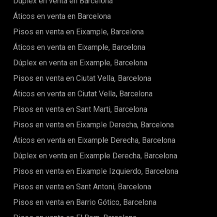
Dúplex en venta en Barcelona
sol, relajarse después de la playa o disfrutar del clima
mediterráneo. La vida en Brava ofrece mucho más que la
Áticos en venta en Barcelona
vivienda. La comunidad cuenta con: Piscina exterior de
diseño Gimnasio completamente equipado Zonas infantiles
Pisos en venta en Eixample, Barcelona
seguras rodeadas de vegetación La eficiencia energética es
Áticos en venta en Eixample, Barcelona
una prioridad, con sistemas de aerotermia, calefacción por
suelo radiante y aislamiento de alto rendimiento. Situado en
Dúplex en venta en Eixample, Barcelona
una de las costas más deseadas de España, el hogar está
cerca de playas, restaurantes y pueblos con encanto.
Pisos en venta en Ciutat Vella, Barcelona
Precio: 960.000 € Una escapada mediterránea refinada —
Áticos en venta en Ciutat Vella, Barcelona
donde cada detalle mejora su forma de vivir. El precio de
venta no incluye impuestos, gastos de notaría o registro,
Pisos en venta en Sant Marti, Barcelona
honorarios de agencia ni gastos hipotecarios (si
corresponde).
Pisos en venta en Eixample Derecha, Barcelona
Áticos en venta en Eixample Derecha, Barcelona
Dúplex en venta en Eixample Derecha, Barcelona
Pisos en venta en Eixample Izquierdo, Barcelona
Pisos en venta en Sant Antoni, Barcelona
Pisos en venta en Barrio Gótico, Barcelona