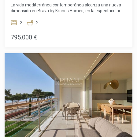
de vegetación. Con un precio de 1.130.000 €, esta vivienda
La vida mediterránea contemporánea alcanza una nueva
de autor representa una oportunidad única para quienes
dimensión en Brava by Kronos Homes, en la espectacular
buscan belleza, confort y calidad de vida sin concesiones.
Costa Brava. Esta vivienda única está diseñada para
(El precio de venta no incluye impuestos, gastos de notaría,
quienes valoran interiores modernos y amplios espacios
2
2
registro, honorarios de agencia ni gastos hipotecarios).
exteriores, ofreciendo un estilo de vida marcado por la luz,
la amplitud y la conexión con la naturaleza. El interior cuenta
795.000 €
con 77,60 m² distribuidos de forma funcional y elegante. El
salón-comedor de concepto abierto se integra con una
cocina moderna y totalmente equipada. Dispone de dos
dormitorios bien proporcionados y dos baños modernos con
acabados de alta calidad. Destaca su impresionante
espacio exterior: una terraza-jardín privada de 174,10 m²,
ideal para disfrutar al aire libre. El complejo ofrece piscina,
gimnasio y zonas infantiles. Incluye sistema de aerotermia,
suelo radiante y aislamiento eficiente. Ubicado cerca de
playas, restaurantes y pueblos con encanto. Precio: 870.000
€ Donde la vida al aire libre y el diseño contemporáneo se
encuentran con la esencia de la Costa Brava. El precio de
venta no incluye impuestos, gastos de notaría o registro,
honorarios de agencia ni gastos relacionados con la
hipoteca (si corresponde).