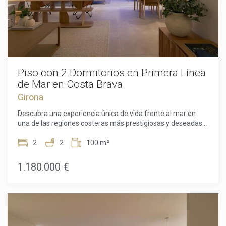
Piso con 2 Dormitorios en Primera Línea
de Mar en Costa Brava
Girona
Descubra una experiencia única de vida frente al mar en
una de las regiones costeras más prestigiosas y deseadas
de la Costa Brava. Este excepcional piso situado en primera
línea ofrece vistas ininterrumpidas del Mediterráneo, donde
2
2
100 m²
la luz natural, un diseño meticuloso y una ubicación
envidiable se combinan para crear un hogar
1.180.000 €
verdaderamente especial. Diseñada por el aclamado
arquitecto Ricardo Bofill, la vivienda refleja su estilo
inconfundible a través de formas geométricas audaces,
proporciones equilibradas y grandes ventanales concebidos
para integrar el mar en casi todos los espacios.En su interior,
la vivienda cuenta con dos amplios dormitorios y dos baños