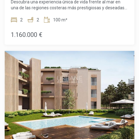
Descubra una experiencia única de vida frente al mar en
máxima expresión. (El precio de venta no incluye impuestos,
una de las regiones costeras más prestigiosas y deseadas
gastos de notaría o registro, honorarios de agencia ni
de la Costa Brava. Este excepcional piso situado en primera
gastos relacionados con la hipoteca, si corresponde).
línea ofrece vistas ininterrumpidas del Mediterráneo, donde
2
2
100 m²
la luz natural, un diseño meticuloso y una ubicación
envidiable se combinan para crear un hogar
1.160.000 €
verdaderamente especial. Diseñada por el aclamado
arquitecto Ricardo Bofill, la vivienda refleja su estilo
inconfundible a través de formas geométricas audaces,
proporciones equilibradas y grandes ventanales concebidos
para integrar el mar en casi todos los espacios.En su interior,
la vivienda cuenta con dos amplios dormitorios y dos baños
elegantemente acabados, pensados para ofrecer el
máximo confort y privacidad. Su distribución optimiza al
máximo el espacio, combinando una zona de día abierta y
luminosa, ideal para compartir, con espacios más íntimos y
tranquilos dedicados al descanso. Cada rincón transmite
una atmósfera sofisticada y relajada, donde el diseño de
autor se pone al servicio del bienestar diario.Destaca
especialmente su magnífica terraza privada, el lugar
perfecto para disfrutar plenamente del estilo de vida
mediterráneo en cualquier momento del día, ya sea con un
café por la mañana, un almuerzo al sol o una velada
disfrutando de la brisa marina.Más allá de la vivienda, los