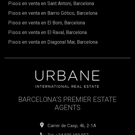
Pisos en venta en Sant Antoni, Barcelona
a una piscina comunitaria, donde pueden darse un
refrescante chapuzón y tomar el sol mientras disfrutan de
Pisos en venta en Barrio Gótico, Barcelona
vistas panorámicas de los alrededores. El terreno de
paneles ofrece una zona serena para relajarse y pasear
Pisos en venta en El Born, Barcelona
tranquilamente. Para los que buscan un estilo de vida
Pisos en venta en El Raval, Barcelona
activo, hay disponible una sala de gimnasio bien equipada
para ayudar a los residentes a mantenerse en forma y
Pisos en venta en Diagonal Mar, Barcelona
sanos. Para relajarse y rejuvenecer, una sauna ofrece el
refugio perfecto después de un largo día. Este apartamento
encarna verdaderamente un estilo de vida de indulgencia y
bienestar, ofreciendo un santuario donde los residentes
pueden vivir, relajarse y prosperar.
BARCELONA’S PREMIER ESTATE
AGENTS
Carrer de Casp, 46, 2-1A