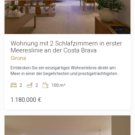
Wohnung mit 2 Schlafzimmern in erster
Meereslinie an der Costa Brava
Girona
Entdecken Sie ein einzigartiges Wohnerlebnis direkt am
Meer in einer der begehrtesten und prestigeträchtigsten
Küstenregionen der Costa Brava. Diese außergewöhnliche
Wohnung in absoluter Spitzenlage bietet einen
2
2
100 m²
unverstellten Blick auf das Mittelmeer, wo natürliches Licht,
sorgfältiges Design und eine beneidenswerte Lage zu
1.180.000 €
einem ganz besonderen Zuhause verschmelzen. Das vom
gefeierten Architekten Ricardo Bofill entworfene Objekt
spiegelt seinen unverwechselbaren Stil durch kühne
geometrische Formen, ausgewogene Proportionen und
großzügige Fensterfronten wider, die das Meer in fast jeden
Raum integrieren.Im Inneren verfügt das Domizil über zwei