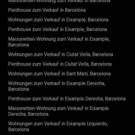
Maisonetten-Wohnung zum Verkauf in Barcelona
ausgestattetes Fitnessstudio Sichere, begrünte
Spielbereiche für Kinder Energieeffizienz steht im
Penthouse zum Verkauf in Barcelona
Mittelpunkt mit Aerothermie, Fußbodenheizung und
hochwertiger Isolierung. Gelegen an einer der begehrtesten
Wohnungen zum Verkauf in Eixample, Barcelona
Küsten Spaniens, befinden sich Strände, Restaurants und
Penthouse zum Verkauf in Eixample, Barcelona
charmante Orte in unmittelbarer Nähe. Preis: 960.000 € Ein
raffinierter mediterraner Rückzugsort — wo jedes Detail Ihre
Maisonetten-Wohnung zum Verkauf in Eixample,
Lebensqualität verbessert. Der Verkaufspreis enthält keine
Barcelona
Steuern, Notar- oder Registergebühren, Maklerkosten oder
Hypothekenkosten (falls zutreffend).
Wohnungen zum Verkauf in Ciutat Vella, Barcelona
Penthouse zum Verkauf in Ciutat Vella, Barcelona
Wohnungen zum Verkauf in Sant Marti, Barcelona
Wohnungen zum Verkauf in Eixample Derecha,
Barcelona
Penthouse zum Verkauf in Eixample Derecha, Barcelona
Maisonetten-Wohnung zum Verkauf in Eixample
Derecha, Barcelona
Wohnungen zum Verkauf in Eixample Izquierdo,
Barcelona