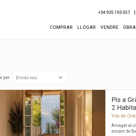
+34 935 193 057
COMPRAR
LLOGAR
VENDRE
OBRA
r per
Pis a Gr
2 Habita
amb Vol
Vila de Grà
Amagat al co
encant de Ba