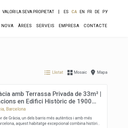
VALORI LA SEVA PROPIETAT
ES
CA
EN
FR
DE
РУ
 NOVA
ÀREES
SERVEIS
EMPRESA
CONTACTE
Llistat
Mosaic
Mapa
àcia amb Terrassa Privada de 33m² |
cions en Edifici Històric de 1900
tes Catalanes
cia, Barcelona
r de Gràcia, un dels barris més autèntics i amb més
rcelona, aquest habitatge excepcional combina història,