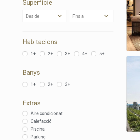
Superfície
Analít
Des de
Fins a
Permete
La info
de l'act
introdui
Permeten
Habitacions
nostres
1+
2+
3+
4+
5+
Marketi
Aqueste
Banys
preferèn
dels se
navegaci
1+
2+
3+
l'usuari.
Extras
Aire condicionat
Calefacció
Piscina
Parking