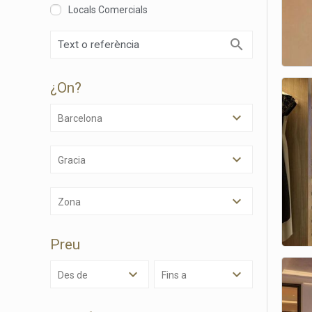
Locals Comercials
¿on?
Barcelona
Gracia
Modif
Zona
Tècniq
Preu
Aquest l
millorar
de les m
Des de
Fins a
desitja,
compte 