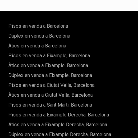
Aquestes cookies són utilitzades per emmagatzemar
informació sobre les preferències i les eleccions personals
de l'usuari a través de l'observació continuada dels seus
hàbits de navegació. Gràcies a elles, podem conèixer els
Pisos en venda a Barcelona
hàbits de navegació al lloc web i mostrar publicitat
relacionada amb el perfil de navegació de l'usuari.
Dúplex en venda a Barcelona
Àtics en venda a Barcelona
Pisos en venda a Eixample, Barcelona
Àtics en venda a Eixample, Barcelona
Dúplex en venda a Eixample, Barcelona
Pisos en venda a Ciutat Vella, Barcelona
Àtics en venda a Ciutat Vella, Barcelona
Pisos en venda a Sant Marti, Barcelona
Pisos en venda a Eixample Derecha, Barcelona
Àtics en venda a Eixample Derecha, Barcelona
Dúplex en venda a Eixample Derecha, Barcelona